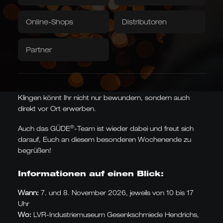
Solinger Handwerk zum Anfassen
Grubentuch
Servietten
Der MesserGabelScherenMarkt lädt Fachleute und
Online-Shops
Distributoren
Downloads / Videos
Werksverkauf
Liebhaber ein, Solinger Handwerkskunst hautnah zu
erleben. Von traditionellen Klingen bis hin zu
Partner
Caminada
Balkhauser Kotten
preisgekrönten Designstücken – renommierte Hersteller
Entwickelt mit Sternekoch
Limitierte Sonderedition
präsentieren hier ihre exklusiven Produkte, die die
Andreas Caminada
LIMITIERT
unverwechselbare Qualität der Solinger Schneidwaren
STERNEKOCH
verkörpern. Das Besondere dabei: Die ausgestellten
Klingen könnt Ihr nicht nur bewundern, sondern auch
direkt vor Ort erwerben.
®
Auch das GÜDE
-Team ist wieder dabei und freut sich
Asiatische Formen
darauf, Euch an diesem besonderen Wochenende zu
Kiritsuke, Nakiri, Santoku,
begrüßen!
Chai Dao und chinesische
Kochmesser
JAPANISCH & CHINESISCH
Informationen auf einen Blick:
Wann:
7. und 8. November 2026, jeweils von 10 bis 17
Uhr
Wo:
LVR-Industriemuseum Gesenkschmiede Hendrichs,