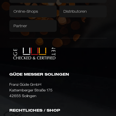
Grubentuch
Servietten
Online-Shops
Distributoren
Downloads / Videos
Werksverkauf
Partner
Caminada
Balkhauser Kotten
Entwickelt mit Sternekoch
Limitierte Sonderedition
Andreas Caminada
LIMITIERT
STERNEKOCH
Asiatische Formen
GÜDE MESSER SOLINGEN
Kiritsuke, Nakiri, Santoku,
Chai Dao und chinesische
Kochmesser
JAPANISCH & CHINESISCH
Franz Güde GmbH
Katternberger Straße 175
42655 Solingen
RECHTLICHES / SHOP