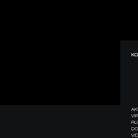
KO
AK
VI
RU
DO
VI