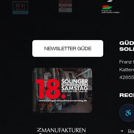
GÜD
NEWSLETTER GÜDE
SOL
Franz
Katter
42655
REC
Ba