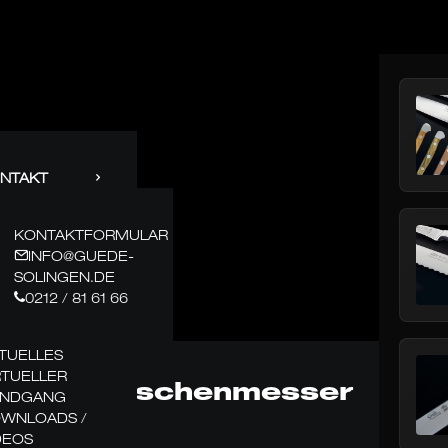
NTAKT
KONTAKTFORMULAR
INFO@GUEDE-
SOLINGEN.DE
0212 / 81 61 66
TUELLES
RTUELLER
Taschenmesser
NDGANG
WNLOADS /
DEOS