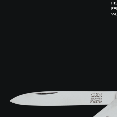
HI
FE
WE