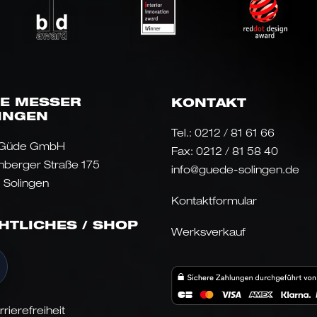
E MESSER
KONTAKT
INGEN
Tel.:
0212 / 81 61 66
 Güde GmbH
Fax: 0212 / 81 58 40
nberger Straße 175
info@guede-solingen.de
 Solingen
Kontaktformular
HTLICHES / SHOP
Werksverkauf
rrierefreiheit