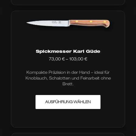
Spickmesser Karl Güde
Preisspanne:
73,00
€
–
103,00
€
73,00 €
bis
Kompakte Präzision in der Hand – ideal für
103,00 €
Knoblauch, Schalotten und Feinarbeit ohne
Brett.
Dieses
AUSFÜHRUNG WÄHLEN
Produkt
weist
mehrere
Varianten
auf.
Die