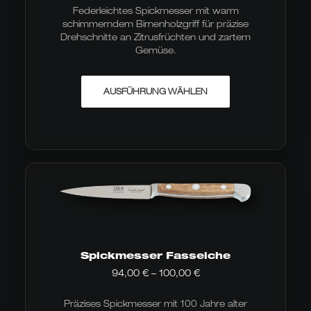
bis
Federleichtes Spickmesser mit warm
100,00 €
schimmerndem Birnenholzgriff für präzise
Drehschnitte an Zitrusfrüchten und zartem
Gemüse.
Dieses
AUSFÜHRUNG WÄHLEN
Produkt
weist
mehrere
Varianten
auf.
Die
Optionen
können
auf
der
Produktseite
gewählt
werden
Spickmesser Fasseiche
Preisspanne:
94,00
€
–
100,00
€
94,00 €
bis
Präzises Spickmesser mit 100 Jahre alter
100,00 €