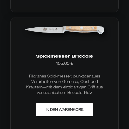
mehrere
Varianten
auf.
Die
Optionen
können
auf
der
Produktseite
gewählt
werden
Spickmesser Briccole
105,00
€
Filigranes Spickmesser: punktgenaues
Verarbeiten von Gemüse, Obst und
Kräutern—mit dem einzigartigen Griff aus
venezianischem Briccole-Holz
IN DEN WARENKORB