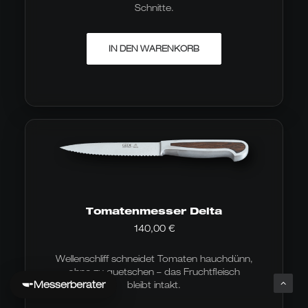
Schnitte.
IN DEN WARENKORB
Tomatenmesser Delta
140,00
€
Wellenschliff schneidet Tomaten hauchdünn,
ohne zu quetschen – das Fruchtfleisch
Messerberater
bleibt intakt.