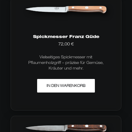
Optionen
können
auf
der
Produktseite
gewählt
werden
Spickmesser Franz Güde
72,00
€
Vielseitiges Spickmesser mit
Pflaumenholzgriff – präzise für Gemüse,
Kräuter und mehr.
IN DEN WARENKORB