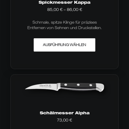
Spickmesser Kappa
Preisspanne:
85,00
€
–
86,00
€
85,00 €
bis
Schmale, spitze Klinge für präzises
86,00 €
Entfernen von Sehnen und Druckstellen.
Dieses
AUSFÜHRUNG WÄHLEN
Produkt
weist
mehrere
Varianten
auf.
Die
Optionen
können
auf
der
Produktseite
gewählt
werden
Schälmesser Alpha
73,00
€