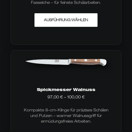
Fasseiche – für feinste Schälarbeiten.
Dieses
AUSFÜHRUNG WÄHLEN
Produkt
weist
mehrere
Varianten
auf.
Die
Optionen
können
auf
der
Produktseite
gewählt
werden
Spickmesser Walnuss
Preisspanne:
97,00
€
–
100,00
€
97,00 €
bis
Kompakte 8-cm-Klinge für präzises Schälen
100,00 €
und Putzen – warmer Walnussgriff für
ermüdungsfreies Arbeiten.