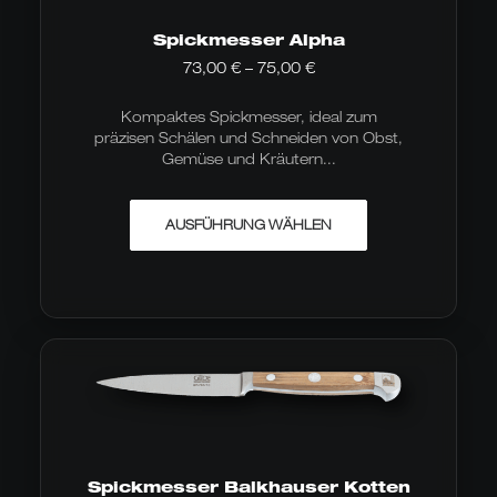
gewählt
werden
Spickmesser Alpha
Preisspanne:
73,00
€
–
75,00
€
73,00 €
bis
Kompaktes Spickmesser, ideal zum
75,00 €
präzisen Schälen und Schneiden von Obst,
Gemüse und Kräutern...
Dieses
AUSFÜHRUNG WÄHLEN
Produkt
weist
mehrere
Varianten
auf.
Die
Optionen
können
auf
der
Produktseite
gewählt
werden
Spickmesser Balkhauser Kotten