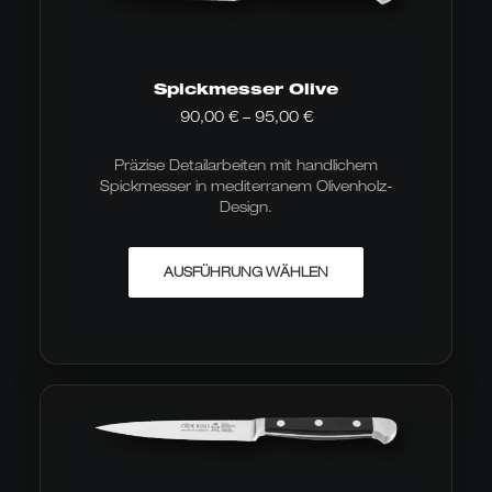
Spickmesser Olive
Preisspanne:
90,00
€
–
95,00
€
90,00 €
bis
Präzise Detailarbeiten mit handlichem
95,00 €
Spickmesser in mediterranem Olivenholz-
Design.
Dieses
AUSFÜHRUNG WÄHLEN
Produkt
weist
mehrere
Varianten
auf.
Die
Optionen
können
auf
der
Produktseite