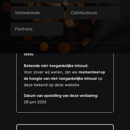
geleden
Textiel
verwijderen van deze barrières om een
volledig toegankelijke gebruikerservaring te
Downloads / Video's
Fabrieksverkoop
Webwinkels
Distributeurs
Tafelkleed
bieden.
Servetten
Basis voor de waardering:
Partners
Caminada
Balkhauser Kotten
De beoordeling is gebaseerd op een
Ontwikkeld in samenwerking
Beperkte speciale editie
met sterrenchef Andreas
combinatie van externe
externe tests met
BEPERKT
Caminada
STERRENCHEF
Lighthouse en onze eigen handmatige tests
tests
.
Bekende niet-toegankelijke inhoud:
Voor zover wij weten, zijn we
momenteel op
Aziatische vormen
de hoogte van niet-toegankelijke inhoud
op
Kiritsuke, Nakiri, Santoku,
deze bekend op deze website.
Chai Dao en Chinese
koksmessen
JAPANS & CHINEES
Datum van opstelling van deze verklaring:
28 juni 2025