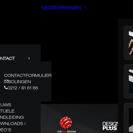
MESSENREEKSEN
NTACT
CONTACTFORMULIER
SOLINGEN
0212 / 81 61 66
EUWS
RTUELE
NDLEIDING
WNLOADS /
DEO'S