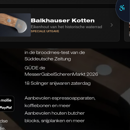
Balkhauser Kotten
Eikenhout van het historische waterrad
SPECIALE UITGAVE
LAATSTE NIEUWS
Testwinnaar: 10 van de 10 punten
in de broodmes-test van de
Süddeutsche Zeitung
GÜDE de
MesserGabelScherenMarkt 2026
18 Solinger snijwaren zaterdag
Aanbevolen espressoapparaten,
koffiebonen en meer
Aanbevolen houten butcher
blocks, snijplanken en meer
ndse
ie.