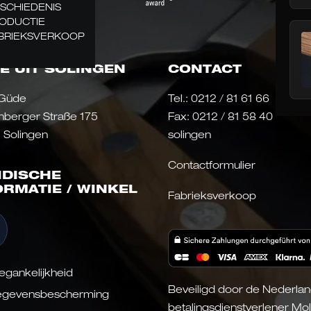
SCHIEDENIS
ODUCTIE
BRIEKSVERKOOP
E UIT SOLINGEN
CONTACT
 Güde
Tel.:
0212 / 81 61 66
nberger Straße 175
Fax: 0212 / 81 58 40
 Solingen
solingen
Contactformulier
IDISCHE
ORMATIE / WINKEL
Fabrieksverkoop
egankelijkheid
Beveiligd door de Nederla
gevensbescherming
betalingsdienstverlener Moll