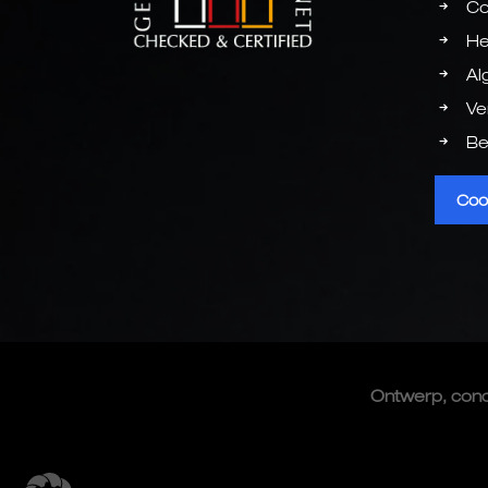
Co
He
Al
Ve
Be
Coo
Ontwerp, con