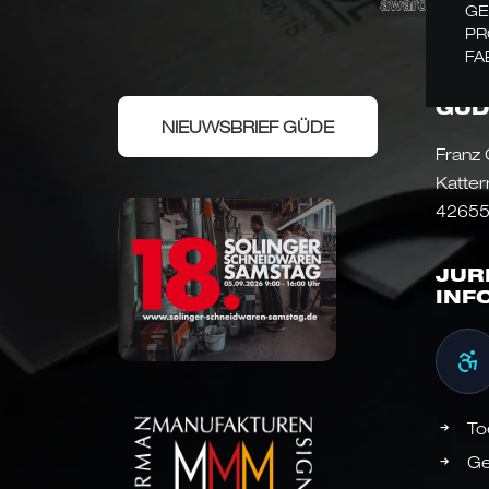
GE
PR
FA
GÜD
NIEUWSBRIEF GÜDE
Franz
Katter
42655
JUR
INF
To
Ge