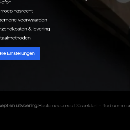
lofon
rroepingsrecht
gemene voorwaarden
rzendkosten & levering
taalmethoden
kie Einstellungen
cept en
uitvoering
:
Reclamebureau Düsseldorf – 4dd commu