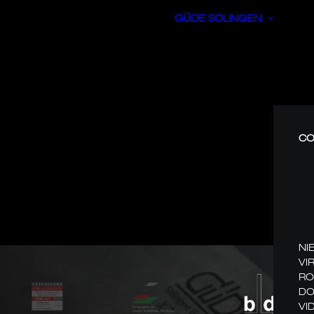
GÜDE SOLINGEN
CO
NI
VI
RO
DO
VI