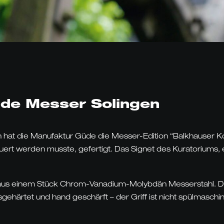
üde Messer Solingen
at die Manufaktur Güde die Messer-Edition “Balkhauser Kot
ert werden musste, gefertigt. Das Signet des Kuratoriums, 
us einem Stück Chrom-Vanadium-Molybdän Messerstahl. Die 
isgehärtet und hand geschärft – der Griff ist nicht spülmasch