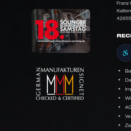
Franz
Katter
42655
REC
Ba
Da
Im
Wi
A
Ve
Za