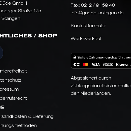
 Güde GmbH
Fax: 0212 / 81 58 40
nberger Straße 175
info@guede-solingen.de
 Solingen
Kontaktformular
HTLICHES / SHOP
Werksverkauf
rrierefreiheit
Abgesichert durch
tenschutz
Zahlungsdienstleister mollie
pressum
den Niederlanden.
derrufsrecht
GB
rsandkosten & Lieferung
hlungsmethoden