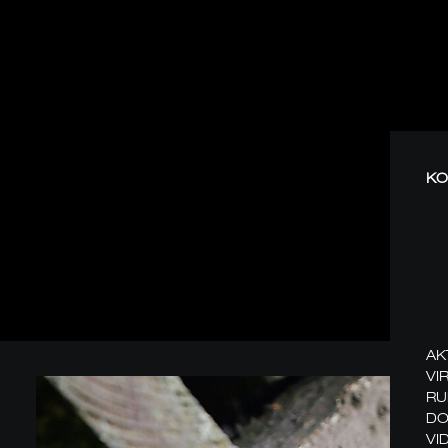
KO
AK
VI
RU
DO
VI