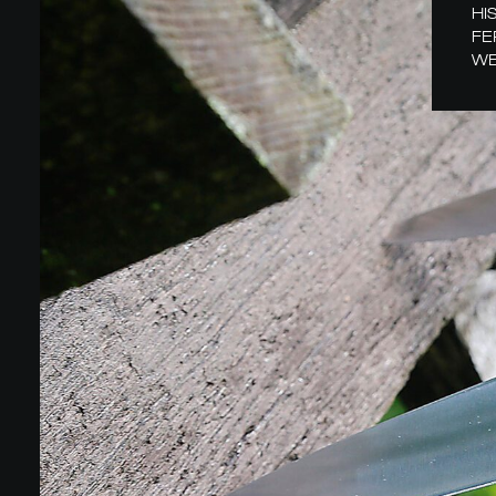
HI
FE
WE