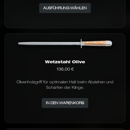
Dieses
AUSFÜHRUNG WÄHLEN
Produkt
weist
mehrere
Varianten
auf.
Die
Optionen
können
auf
der
Wetzstahl Olive
Produktseite
136,00
€
gewählt
werden
Olivenholzgriff für optimalen Halt beim Abziehen und
Schärfen der Klinge.
IN DEN WARENKORB