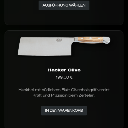
Dieses
AUSFÜHRUNG WÄHLEN
Produkt
weist
mehrere
Varianten
auf.
Die
Optionen
können
auf
der
Produktseite
gewählt
Hacker Olive
werden
199,00
€
Hackbeil mit südlichem Flair: Olivenholzgriff vereint
Kraft und Präzision beim Zerteilen.
IN DEN WARENKORB