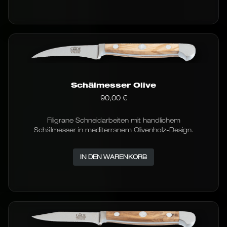
weist
mehrere
Varianten
auf.
Die
Optionen
können
auf
der
Schälmesser Olive
Produktseite
90,00
€
gewählt
werden
Filigrane Schneidarbeiten mit handlichem
Schälmesser in mediterranem Olivenholz-Design.
IN DEN WARENKORB