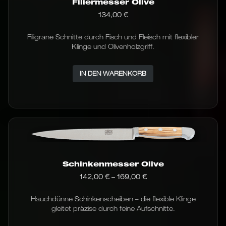
Filiermesser Olive
der
Produktseite
134,00
€
gewählt
werden
Filigrane Schnitte durch Fisch und Fleisch mit flexibler
Klinge und Olivenholzgriff.
IN DEN WARENKORB
Schinkenmesser Olive
Preisspanne:
142,00
€
–
169,00
€
142,00 €
bis
Hauchdünne Schinkenscheiben – die flexible Klinge
169,00 €
gleitet präzise durch feine Aufschnitte.