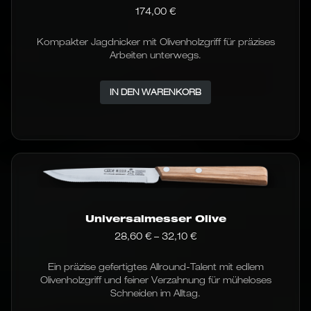
174,00
€
Kompakter Jagdnicker mit Olivenholzgriff für präzises
Arbeiten unterwegs.
IN DEN WARENKORB
Universalmesser Olive
Preisspanne:
28,60
€
–
32,10
€
28,60 €
bis
Ein präzise gefertigtes Allround-Talent mit edlem
32,10 €
Olivenholzgriff und feiner Verzahnung für müheloses
Schneiden im Alltag.