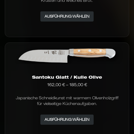
Krusten und weiches Brot.
Dieses
AUSFÜHRUNG WÄHLEN
Produkt
weist
mehrere
Varianten
auf.
Die
Optionen
können
auf
der
Produktseite
Santoku Glatt / Kulle Olive
gewählt
Preisspanne:
162,00
€
–
185,00
€
werden
162,00 €
bis
Japanische Schneidkunst mit warmem Olivenholzgriff
185,00 €
für vielseitige Küchenaufgaben.
Dieses
AUSFÜHRUNG WÄHLEN
Produkt
weist