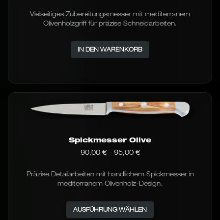
Vielseitiges Zubereitungsmesser mit mediterranem
Olivenholzgriff für präzise Schneidarbeiten.
IN DEN WARENKORB
Spickmesser Olive
Preisspanne:
90,00
€
–
95,00
€
90,00 €
bis
Präzise Detailarbeiten mit handlichem Spickmesser in
95,00 €
mediterranem Olivenholz-Design.
Dieses
AUSFÜHRUNG WÄHLEN
Produkt