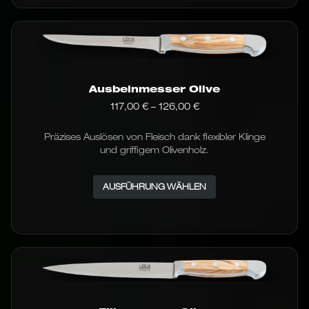
Ausbeinmesser Olive
Preisspanne:
117,00
€
–
126,00
€
117,00 €
bis
Präzises Auslösen von Fleisch dank flexibler Klinge
126,00 €
und griffigem Olivenholz.
Dieses
AUSFÜHRUNG WÄHLEN
Produkt
weist
mehrere
Varianten
auf.
Die
Optionen
können
auf