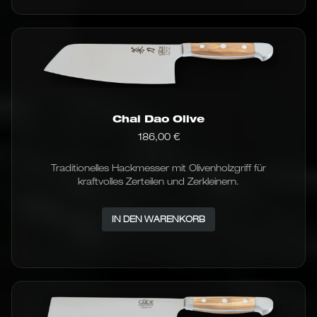
mehrere
Varianten
auf.
Die
Optionen
können
auf
der
Produktseite
Chai Dao Olive
gewählt
werden
186,00
€
Traditionelles Hackmesser mit Olivenholzgriff für
kraftvolles Zerteilen und Zerkleinern.
IN DEN WARENKORB