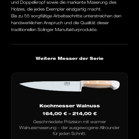
und Doppelkropf sowie die markante Maserung des
Holzes, die jedes Exemplar einzigartig macht.
Bis zu 55 sorgfältige Arbeitsschritte unterstreichen den
handwerklichen Anspruch und die Qualität dieser
traditionellen Solinger Manufakturprodukte.
Weitere Messer der Serie
Kochmesser Walnuss
Preisspanne:
164,00
€
–
214,00
€
164,00 €
Geschmiedete Präzision mit warmer
bis
Walnussmaserung – der ausgewogene Allrounder
214,00 €
für jeden Schnitt.