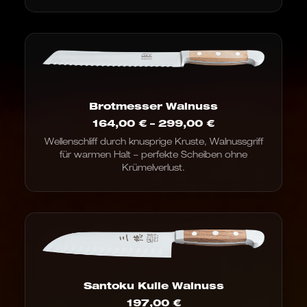
Brotmesser Walnuss
Preisspanne:
164,00
€
–
299,00
€
164,00 €
Wellenschliff durch knusprige Kruste, Walnussgriff
bis
für warmen Halt – perfekte Scheiben ohne
299,00 €
Krümelverlust.
Santoku Kulle Walnuss
197,00
€