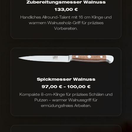
Zubereitungsmesser Walnuss
133,00
€
Handliches Allround-Talent mit 16 cm Klinge und
warmem Walnussholz-Griff für präzises
Vorbereiten.
Spickmesser Walnuss
Preisspanne:
97,00
€
–
100,00
€
97,00 €
Kompakte 8-cm-Klinge für präzises Schälen und
bis
Putzen – warmer Walnussgriff für
100,00 €
ermüdungsfreies Arbeiten.