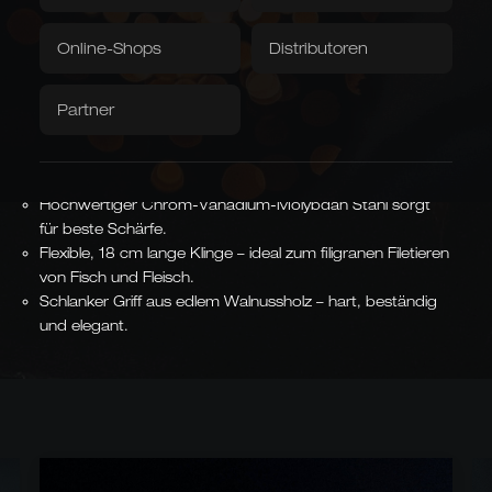
Grubentuch
Servietten
Online-Shops
Distributoren
Handgeschmiedete Klinge aus Solingen – scharf und
Downloads / Videos
Werksverkauf
langlebig.
Traditionelles Handwerk trifft modernes Design und
Partner
Caminada
Balkhauser Kotten
Präzision.
Entwickelt mit Sternekoch
Limitierte Sonderedition
Andreas Caminada
Bis zu 55 manuelle Arbeitsschritte für höchste Qualität
LIMITIERT
STERNEKOCH
und Präzision.
Hochwertiger Chrom-Vanadium-Molybdän Stahl sorgt
für beste Schärfe.
Flexible, 18 cm lange Klinge – ideal zum filigranen Filetieren
von Fisch und Fleisch.
Asiatische Formen
Schlanker Griff aus edlem Walnussholz – hart, beständig
Kiritsuke, Nakiri, Santoku,
und elegant.
Chai Dao und chinesische
Kochmesser
JAPANISCH & CHINESISCH