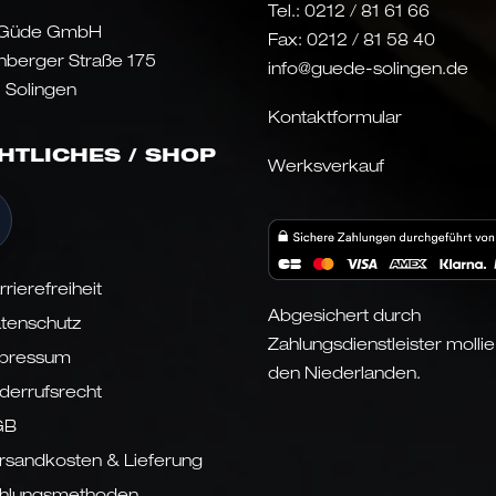
Tel.:
0212 / 81 61 66
 Güde GmbH
Fax: 0212 / 81 58 40
nberger Straße 175
info@guede-solingen.de
 Solingen
Kontaktformular
HTLICHES / SHOP
Werksverkauf
rrierefreiheit
Abgesichert durch
tenschutz
Zahlungsdienstleister mollie
pressum
den Niederlanden.
derrufsrecht
GB
rsandkosten & Lieferung
hlungsmethoden