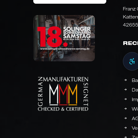
Franz
Katter
42655
REC
Ba
Da
Im
Wi
A
Ve
Za