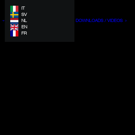
IT
SV
NL
DOWNLOADS / VIDEOS
EN
FR