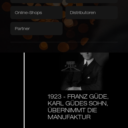
Grubentuch
Servietten
Online-Shops
Distributoren
Downloads / Videos
Werksverkauf
1923
Partner
Caminada
Balkhauser Kotten
Entwickelt mit Sternekoch
Limitierte Sonderedition
Andreas Caminada
LIMITIERT
STERNEKOCH
Asiatische Formen
Kiritsuke, Nakiri, Santoku,
Chai Dao und chinesische
Kochmesser
JAPANISCH & CHINESISCH
1923 -
FRANZ GÜDE,
KARL GÜDES SOHN,
ÜBERNIMMT DIE
MANUFAKTUR