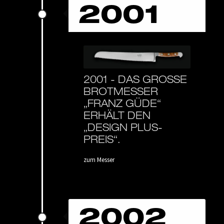
2001
2001 -
DAS GROSSE B
ROTMESSER „
FRANZ GÜDE“ E
RHÄLT DEN „
DESIGN PLUS-P
REIS“.
zum Messer
2002