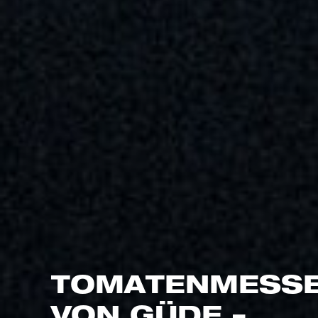
TOMATENMESS
VON
GÜDE
–