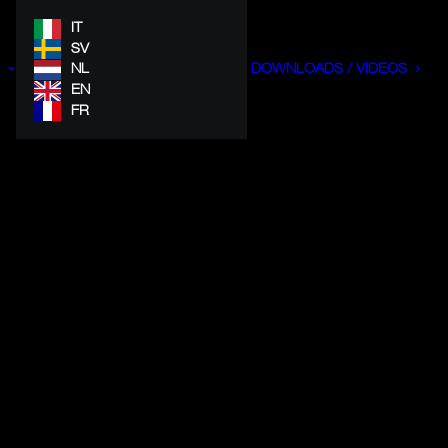
IT
SV
NL
DOWNLOADS / VIDEOS
EN
FR