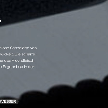
S
elose Schneiden von
ckelt. Die scharfe
ne das Fruchtfleisch
te Ergebnisse in der
SMESSER