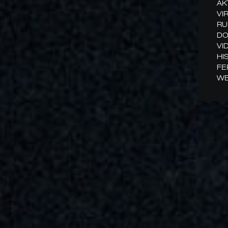
AK
VI
RU
DO
VI
HI
FE
WE