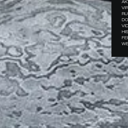
AK
VI
RU
DO
VI
HI
FE
WE