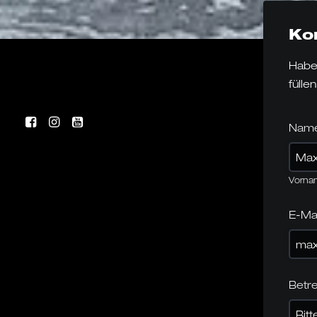
Ko
Haben
fülle
Nam
Vorna
E-Ma
Betre