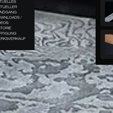
TUELLES
RTUELLER
NDGANG
WNLOADS /
DEOS
STORIE
RTIGUNG
RKSVERKAUF