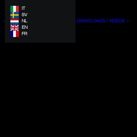
IT
SV
NL
DOWNLOADS / VIDEOS
EN
FR