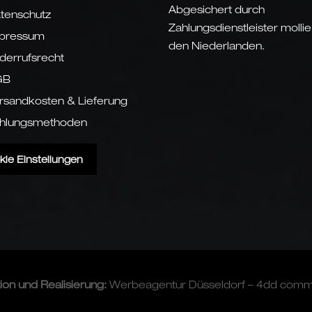
Abgesichert durch
tenschutz
Zahlungsdienstleister mollie
pressum
den Niederlanden.
derrufsrecht
GB
rsandkosten & Lieferung
hlungsmethoden
kie Einstellungen
tion und
Realisierung
:
Werbeagentur Düsseldorf – 4dd com