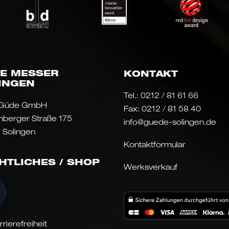
E MESSER
KONTAKT
INGEN
Tel.:
0212 / 81 61 66
 Güde GmbH
Fax: 0212 / 81 58 40
nberger Straße 175
info@guede-solingen.de
 Solingen
Kontaktformular
HTLICHES / SHOP
Werksverkauf
rrierefreiheit