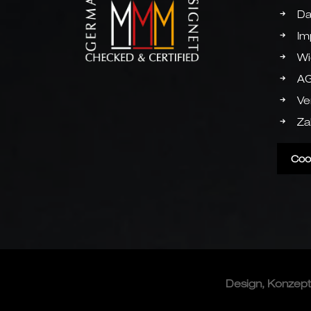
Da
Im
Wi
A
Ve
Za
Coo
Design, Konzep