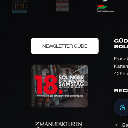
GÜD
NEWSLETTER GÜDE
SOL
Franz
Katter
42655
REC
Ba