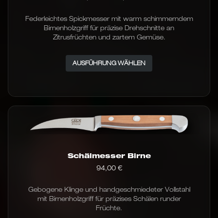
97,00 €
bis
Federleichtes Spickmesser mit warm schimmerndem
100,00 €
Birnenholzgriff für präzise Drehschnitte an
Zitrusfrüchten und zartem Gemüse.
Dieses
AUSFÜHRUNG WÄHLEN
Produkt
weist
mehrere
Varianten
auf.
Die
Optionen
können
auf
der
Schälmesser Birne
Produktseite
94,00
€
gewählt
werden
Gebogene Klinge und handgeschmiedeter Vollstahl
mit Birnenholzgriff für präzises Schälen runder
Früchte.