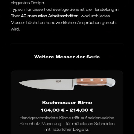
elegantes Design.
Typisch für diese hochwertige Serie ist die Herstellung in
über
40 manuellen Arbeitsschritten
, wodurch jedes
Messer höchsten handwerklichen Ansprüchen gerecht
wird.
Weitere Messer der Serie
Kochmesser Birne
Preisspanne:
164,00
€
–
214,00
€
164,00 €
Handgeschmiedete Klinge trifft auf seidenweiche
bis
Birnenholz-Maserung – für müheloses Schneiden
214,00 €
mit natürlicher Eleganz.