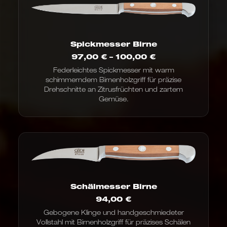
Spickmesser Birne
Preisspanne:
97,00
€
–
100,00
€
97,00 €
Federleichtes Spickmesser mit warm
bis
schimmerndem Birnenholzgriff für präzise
100,00 €
Drehschnitte an Zitrusfrüchten und zartem
Gemüse.
Schälmesser Birne
94,00
€
Gebogene Klinge und handgeschmiedeter
Vollstahl mit Birnenholzgriff für präzises Schälen