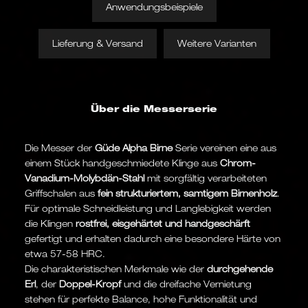
Anwendungsbeispiele
Lieferung & Versand
Weitere Varianten
Über die Messerserie
Die Messer der
Güde Alpha Birne
Serie vereinen eine aus
einem Stück handgeschmiedete Klinge aus
Chrom-
Vanadium-Molybdän-Stahl
mit sorgfältig verarbeiteten
Griffschalen aus
fein strukturiertem, samtigem Birnenholz
.
Für optimale Schneidleistung und Langlebigkeit werden
die Klingen
rostfrei, eisgehärtet und handgeschärft
gefertigt und erhalten dadurch eine besondere Härte von
etwa 57-58 HRC.
Die charakteristischen Merkmale wie der
durchgehende
Erl
, der
Doppel-Kropf
und die dreifache Vernietung
stehen für perfekte Balance, hohe Funktionalität und