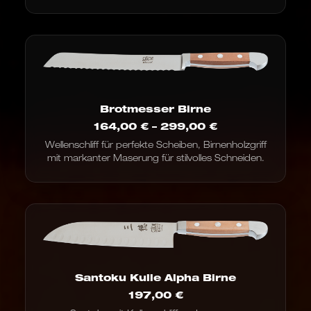
Brotmesser Birne
Preisspanne:
164,00
€
–
299,00
€
164,00 €
Wellenschliff für perfekte Scheiben, Birnenholzgriff
bis
mit markanter Maserung für stilvolles Schneiden.
299,00 €
Santoku Kulle Alpha Birne
197,00
€