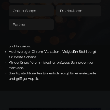
Artikelnummer:
B805/10
Grubentuch
Servietten
Online-Shops
Distributoren
Downloads / Videos
Werksverkauf
Handgeschmiedete Klinge aus Solingen – scharf und
Partner
langlebig.
Caminada
Balkhauser Kotten
Traditionelles Handwerk trifft modernes Design und
Entwickelt mit Sternekoch
Limitierte Sonderedition
Andreas Caminada
Präzision.
LIMITIERT
STERNEKOCH
Bis zu 55 manuelle Arbeitsschritte für höchste Qualität
und Präzision.
Hochwertiger Chrom-Vanadium-Molybdän Stahl sorgt
für beste Schärfe.
Klingenlänge 10 cm – ideal für präzises Schneiden von
Asiatische Formen
Hartkäse.
Kiritsuke, Nakiri, Santoku,
Samtig strukturiertes Birnenholz sorgt für eine elegante
Chai Dao und chinesische
und griffige Haptik.
Kochmesser
JAPANISCH & CHINESISCH