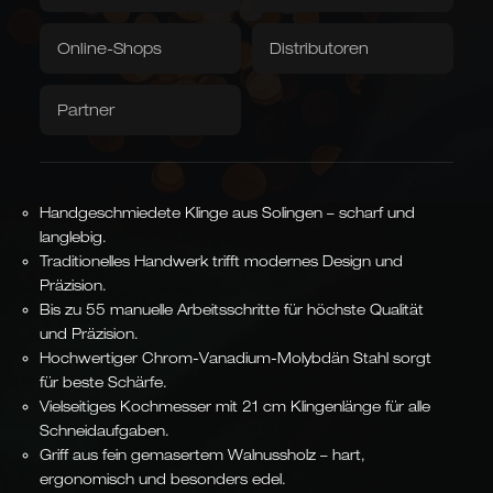
Geschmiedete Präzision mit warmer
Grubentuch
Servietten
Online-Shops
Distributoren
Walnussmaserung – der ausgewogene
Downloads / Videos
Werksverkauf
Allrounder für jeden Schnitt.
Partner
Caminada
Balkhauser Kotten
Artikelnummer:
n. a.
Entwickelt mit Sternekoch
Limitierte Sonderedition
Andreas Caminada
LIMITIERT
STERNEKOCH
Handgeschmiedete Klinge aus Solingen – scharf und
langlebig.
Traditionelles Handwerk trifft modernes Design und
Präzision.
Asiatische Formen
Bis zu 55 manuelle Arbeitsschritte für höchste Qualität
Kiritsuke, Nakiri, Santoku,
und Präzision.
Chai Dao und chinesische
Kochmesser
JAPANISCH & CHINESISCH
Hochwertiger Chrom-Vanadium-Molybdän Stahl sorgt
für beste Schärfe.
Vielseitiges Kochmesser mit 21 cm Klingenlänge für alle
Schneidaufgaben.
Griff aus fein gemasertem Walnussholz – hart,
ergonomisch und besonders edel.