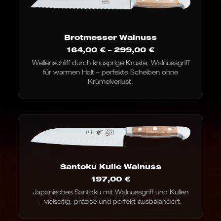
Brotmesser Walnuss
Preisspanne:
164,00
€
–
299,00
€
164,00 €
Wellenschliff durch knusprige Kruste, Walnussgriff
bis
für warmen Halt – perfekte Scheiben ohne
299,00 €
Krümelverlust.
Santoku Kulle Walnuss
197,00
€
Japanisches Santoku mit Walnussgriff und Kullen
– vielseitig, präzise und perfekt ausbalanciert.