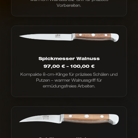
Vorbereiten.
Spickmesser Walnuss
Preisspanne:
97,00
€
–
100,00
€
97,00 €
Kompakte 8-cm-Klinge für präzises Schälen und
bis
Putzen – warmer Walnussgriff für
100,00 €
ermüdungsfreies Arbeiten.