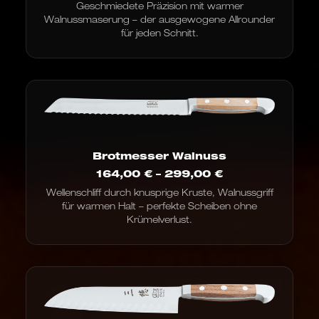
Geschmiedete Präzision mit warmer
bis
Walnussmaserung – der ausgewogene Allrounder
214,00 €
für jeden Schnitt.
Brotmesser Walnuss
Preisspanne:
164,00
€
–
299,00
€
164,00 €
Wellenschliff durch knusprige Kruste, Walnussgriff
bis
für warmen Halt – perfekte Scheiben ohne
299,00 €
Krümelverlust.