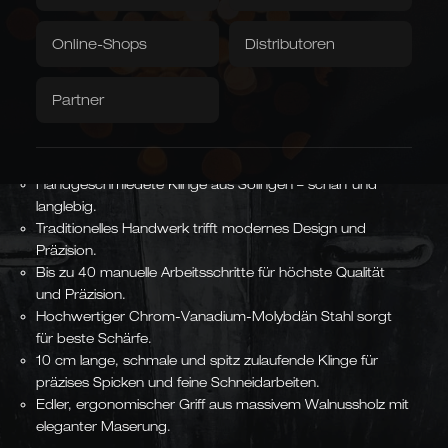
Kompakte 8-cm-Klinge für präzises Schälen
Grubentuch
Servietten
Online-Shops
Distributoren
und Putzen – warmer Walnussgriff für
Downloads / Videos
Werksverkauf
ermüdungsfreies Arbeiten.
Partner
Caminada
Balkhauser Kotten
Artikelnummer:
n. a.
Entwickelt mit Sternekoch
Limitierte Sonderedition
Andreas Caminada
LIMITIERT
STERNEKOCH
Handgeschmiedete Klinge aus Solingen – scharf und
langlebig.
Traditionelles Handwerk trifft modernes Design und
Präzision.
Asiatische Formen
Bis zu 40 manuelle Arbeitsschritte für höchste Qualität
Kiritsuke, Nakiri, Santoku,
und Präzision.
Chai Dao und chinesische
Hochwertiger Chrom-Vanadium-Molybdän Stahl sorgt
Kochmesser
JAPANISCH & CHINESISCH
für beste Schärfe.
10 cm lange, schmale und spitz zulaufende Klinge für
präzises Spicken und feine Schneidarbeiten.
Edler, ergonomischer Griff aus massivem Walnussholz mit
eleganter Maserung.