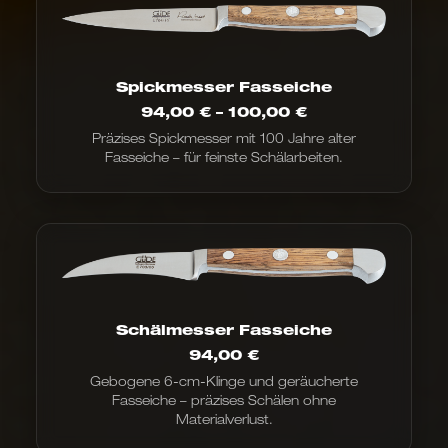
Spickmesser Fasseiche
Preisspanne:
94,00
€
–
100,00
€
94,00 €
Präzises Spickmesser mit 100 Jahre alter
bis
Fasseiche – für feinste Schälarbeiten.
100,00 €
Schälmesser Fasseiche
94,00
€
Gebogene 6-cm-Klinge und geräucherte
Fasseiche – präzises Schälen ohne
Materialverlust.