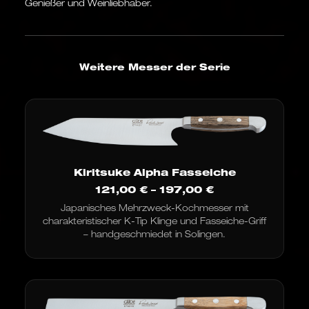
Genießer und Weinliebhaber.
Weitere Messer der Serie
Kiritsuke Alpha Fasseiche
Preisspanne:
121,00
€
–
197,00
€
121,00 €
Japanisches Mehrzweck-Kochmesser mit
bis
charakteristischer K-Tip Klinge und Fasseiche-Griff
197,00 €
– handgeschmiedet in Solingen.