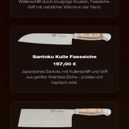
Wellenschliff durch knusprige Krusten, Fasseiche-
bis
Griff mit natürlicher Wärme in der Hand.
299,00 €
Santoku Kulle Fasseiche
197,00
€
Japanisches Santoku mit Kullenschliff und Griff
aus geölter Weinfass-Eiche – präzise und
haptisch edel.