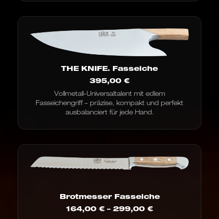
THE KNIFE. Fasseiche
395,00
€
Vollmetall-Universaltalent mit edlem
Fasseichengriff – präzise, kompakt und perfekt
ausbalanciert für jede Hand.
Brotmesser Fasseiche
Preisspanne:
164,00
€
–
299,00
€
164,00 €