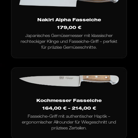
Nakiri Alpha Fasseiche
179,00
€
Japanisches Gemüsemesser mit klassischer
rechteckiger Klinge und Fasseiche-Griff – perfekt
für präzise Gemüseschnitte.
Kochmesser Fasseiche
Preisspanne:
164,00
€
–
214,00
€
164,00 €
Fasseiche-Griff mit authentischer Haptik –
bis
ergonomischer Allrounder für Wiegeschnitt und
214,00 €
präzises Zerteilen.