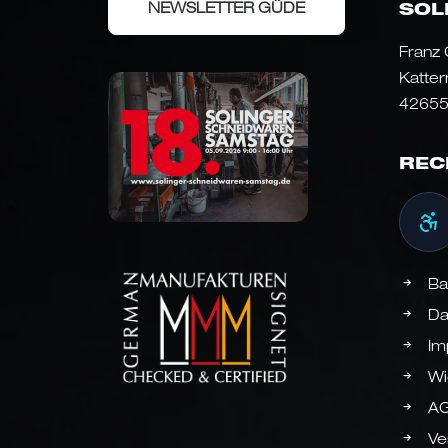
NEWSLETTER GÜDE
SOL
Franz
Katter
42655
REC
Ba
Da
Im
Wi
A
Ve