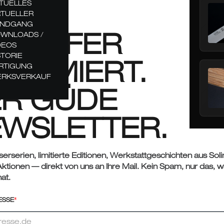
TUELLES
RTUELLER
NDGANG
CHÄRFER
WNLOADS /
DEOS
STORIE
FORMIERT.
RTIGUNG
RKSVERKAUF
R GÜDE
WSLETTER.
rserien, limitierte Editionen, Werkstattgeschichten aus Sol
Aktionen — direkt von uns an Ihre Mail. Kein Spam, nur das, w
at.
ESSE