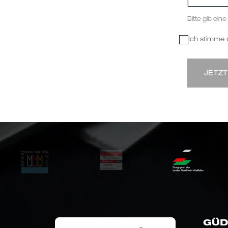
Bitte gib ein
Ich stimme
JETZ
GÜD