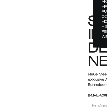
AK
VI
RU
S
DO
VI
HI
IN
FE
WE
DE
NE
Neue Messe
exklusive 
Schneide h
E-MAIL-ADR