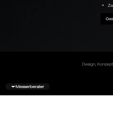
Za
Coo
Design, Konzep
Messerberater
© 2026 Güde Messer Solingen –. All rights reserved