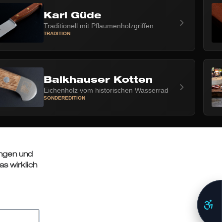
Karl Güde
Traditionell mit Pflaumenholzgriffen
TRADITION
Balkhauser Kotten
Eichenholz vom historischen Wasserrad
SONDEREDITION
ingen und
as wirklich