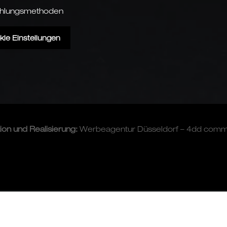
hlungsmethoden
kie Einstellungen
tion und
Realisierung
:
Werbeagentur Düsseldorf – 4dd com