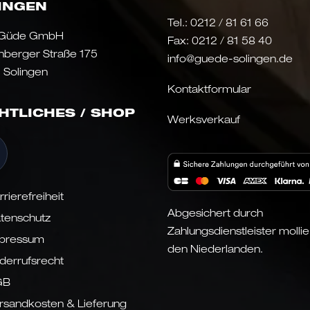
INGEN
Tel.:
0212 / 81 61 66
 Güde GmbH
Fax: 0212 / 81 58 40
nberger Straße 175
info@guede-solingen.de
 Solingen
Kontaktformular
HTLICHES / SHOP
Werksverkauf
rrierefreiheit
Abgesichert durch
tenschutz
Zahlungsdienstleister mollie
pressum
den Niederlanden.
derrufsrecht
GB
rsandkosten & Lieferung