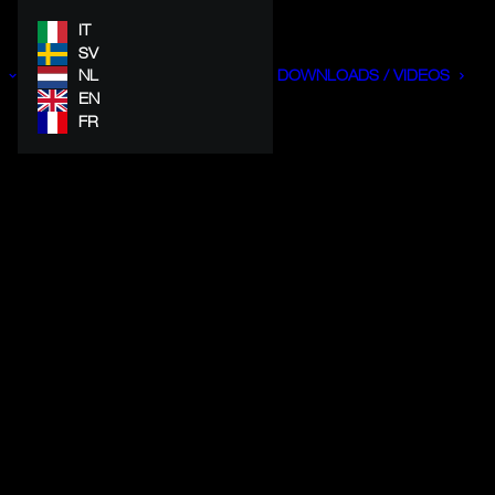
IT
SV
NL
DOWNLOADS / VIDEOS
EN
FR