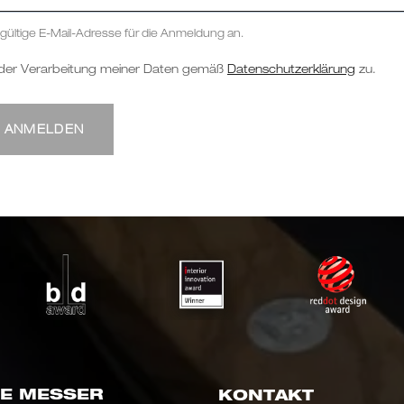
e gültige E-Mail-Adresse für die Anmeldung an.
 der Verarbeitung meiner Daten gemäß
Datenschutzerklärung
zu.
T ANMELDEN
E MESSER
KONTAKT