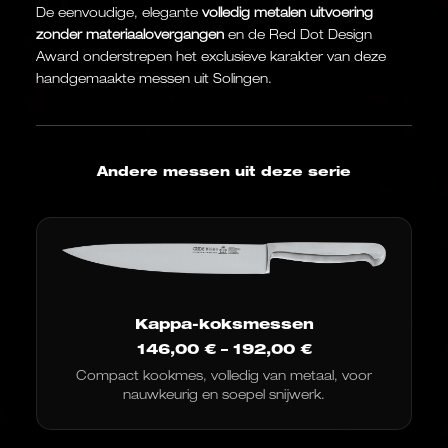
De eenvoudige, elegante
volledig metalen uitvoering
zonder materiaalovergangen
en de Red Dot Design
Award onderstrepen het exclusieve karakter van deze
handgemaakte messen uit Solingen.
Andere messen uit deze serie
Kappa-koksmessen
Prijsklasse:
146,00
€
–
192,00
€
146,00
Compact kookmes, volledig van metaal, voor
€
nauwkeurig en soepel snijwerk.
tot
192,00
€