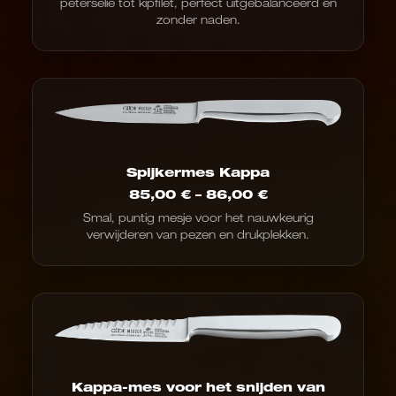
peterselie tot kipfilet, perfect uitgebalanceerd en
zonder naden.
Spijkermes Kappa
Prijsklasse:
85,00
€
–
86,00
€
85,00
Smal, puntig mesje voor het nauwkeurig
€
verwijderen van pezen en drukplekken.
tot
86,00
€
Kappa-mes voor het snijden van