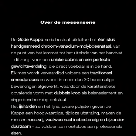
Over de messenserie
De
Güde Kappa
-serie bestaat uitsluitend uit
één stuk
handgesmeed chroom-vanadium-molybdeenstaal
, van
de punt van het lemmet tot het uiteinde van het handvat
– dit zorgt voor een
unieke balans en een perfecte
gewichtsverdeling
, die direct voelbaar is in de hand.
Elk mes wordt vervaardigd volgens een
traditioneel
smeedproces
en wordt in meer dan 30 handmatige
bewerkingen afgewerkt, waardoor de karakteristieke,
opvallende vorm met
dubbele krop
als balanselement en
vingerbescherming ontstaat.
Het
ijsharden
en het fijne, zware polijsten geven de
Kappa een hoogwaardige, tijdloze uitstraling, maken de
messen
roestvrij, vaatwasmachinebestendig en bijzonder
duurzaam
– zo voldoen ze moeiteloos aan professionele
eisen.