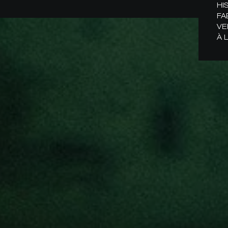
HI
FA
VE
À 