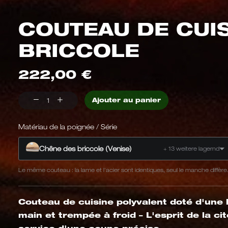
COUTEAU DE CUI
BRICCOLE
222,00
€
Couteau
Ajouter au panier
de
cuisine
Matériau de la poignée / Série
Briccole
Chêne des briccole (Venise)
+ 13 weitere lagernd
Quantité
Le même couteau : la lame et l'acier sont identiques, seul le manche diffère
Couteau de cuisine polyvalent doté d'une 
main et trempée à froid – L'esprit de la ci