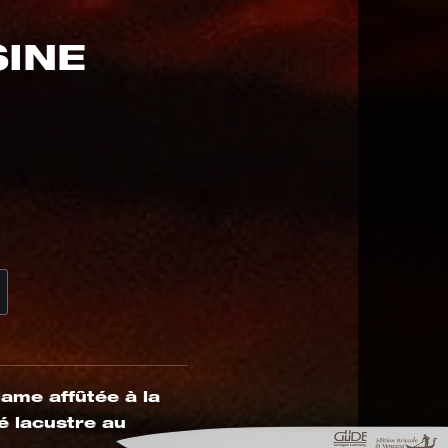
SINE
.
lame affûtée à la
té lacustre au