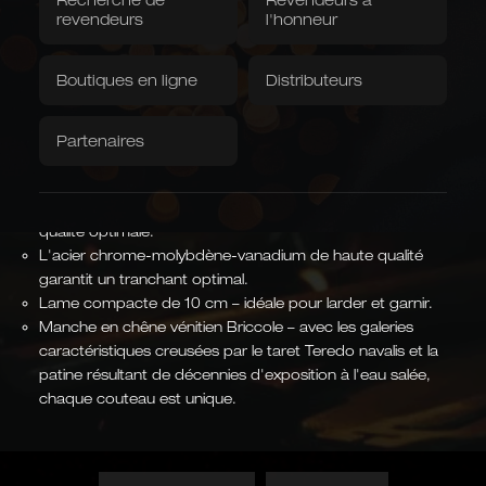
Venise
revendeurs
l'honneur
textiles
Numéro d'article :
V764/10
Téléchargements /
Vente directe à
Vidéos
Boutiques en ligne
l'usine
Distributeurs
Toile de fosse
Serviettes
Caminada
Les fermettes de
Balkhausen
Lames forgées à la main à Solingen tranchantes et
Conçu en collaboration avec
Partenaires
le chef étoilé Andreas
Édition spéciale limitée
résistantes.
Caminada
CHEF ÉTOILÉ
EN ÉDITION LIMITÉE
L'artisanat traditionnel allie design moderne et précision.
Plus de 40 étapes de fabrication manuelles pour une
qualité optimale.
L'acier chrome-molybdène-vanadium de haute qualité
garantit un tranchant optimal.
Formes asiatiques
Lame compacte de 10 cm – idéale pour larder et garnir.
Kiritsuke, Nakiri, Santoku,
Manche en chêne vénitien Briccole – avec les galeries
Chai Dao et couteaux de
cuisine chinois
caractéristiques creusées par le taret Teredo navalis et la
JAPONAIS ET CHINOIS
patine résultant de décennies d'exposition à l'eau salée,
chaque couteau est unique.