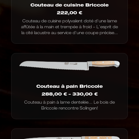
Couteau de cuisine Briccole
222,00
€
Couteau de cuisine polyvalent doté d'une lame
affûtée à la main et trempée à froid – L'esprit de
la cité lacustre au service d'une coupe précise...
Couteau à pain Briccole
Fourchette
288,00
€
–
330,00
€
de
Couteau à pain à lame dentelée… Le bois de
prix
Briccole rencontre Solingen!
:
de
288,00
€
à
330,00
€