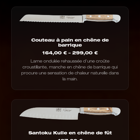
Couteau à pain en chêne de
barrique
Fourchette
164,00
€
–
299,00
€
de
Lame ondulée rehaussée d'une croûte
prix
croustillante, manche en chêne de barrique qui
:
de
procure une sensation de chaleur naturelle dans
164,00
la main.
€
à
299,00
€
Santoku Kulle en chêne de fût