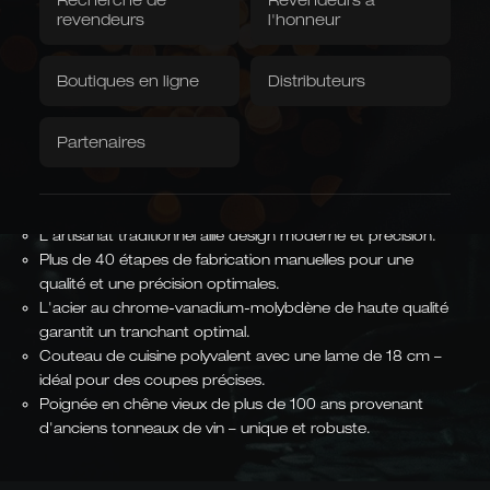
sans effort de grandes quantités de
revendeurs
l'honneur
légumes – avec un veinage caractéristique
textiles
du chêne de barrique.
Téléchargements /
Vente directe à
Vidéos
Boutiques en ligne
l'usine
Distributeurs
Numéro d'article :
Toile de fosse
E840/18
Serviettes
Caminada
Les fermettes de
Balkhausen
Conçu en collaboration avec
Partenaires
le chef étoilé Andreas
Édition spéciale limitée
Caminada
CHEF ÉTOILÉ
EN ÉDITION LIMITÉE
Lames forgées à la main à Solingen tranchantes et
résistantes.
L'artisanat traditionnel allie design moderne et précision.
Plus de 40 étapes de fabrication manuelles pour une
qualité et une précision optimales.
Formes asiatiques
L'acier au chrome-vanadium-molybdène de haute qualité
Kiritsuke, Nakiri, Santoku,
garantit un tranchant optimal.
Chai Dao et couteaux de
cuisine chinois
JAPONAIS ET CHINOIS
Couteau de cuisine polyvalent avec une lame de 18 cm –
idéal pour des coupes précises.
Poignée en chêne vieux de plus de 100 ans provenant
d'anciens tonneaux de vin – unique et robuste.