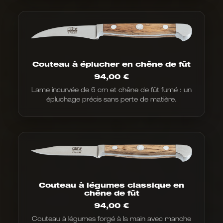
à
100,00
€
Couteau à éplucher en chêne de fût
94,00
€
Lame incurvée de 6 cm et chêne de fût fumé : un
épluchage précis sans perte de matière.
Couteau à légumes classique en
chêne de fût
94,00
€
Couteau à légumes forgé à la main avec manche