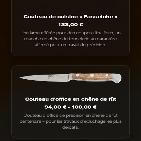
Couteau de cuisine « Fasseiche »
133,00
€
Une lame affûtée pour des coupes ultra-fines, un
manche en chêne de tonnellerie au caractère
affirmé pour un travail de précision.
Couteau d'office en chêne de fût
Fourchette
94,00
€
–
100,00
€
de
Couteau d'office de précision en chêne de fût
prix
centenaire – pour les travaux d'épluchage les plus
:
de
délicats.
94,00
€