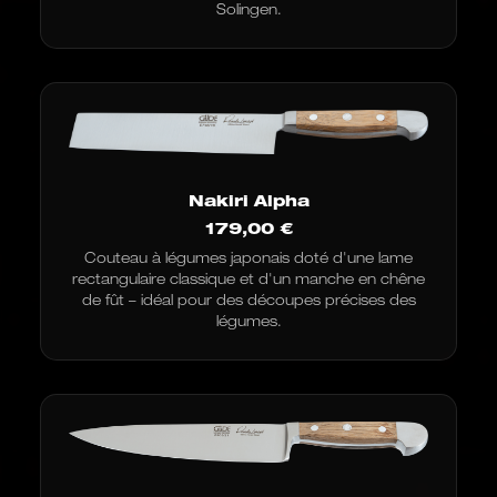
121,00
Solingen.
€
à
197,00
€
Nakiri Alpha
179,00
€
Couteau à légumes japonais doté d'une lame
rectangulaire classique et d'un manche en chêne
de fût – idéal pour des découpes précises des
légumes.