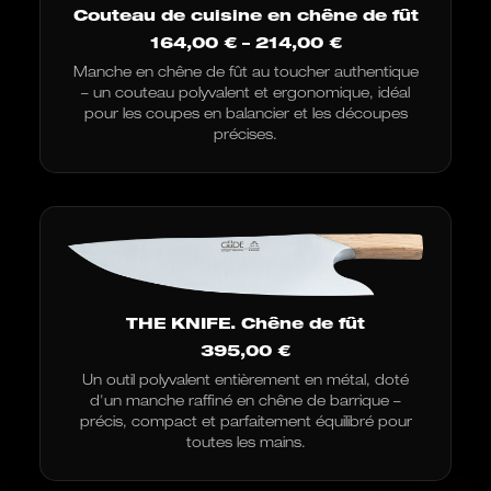
Couteau de cuisine en chêne de fût
Fourchette
164,00
€
–
214,00
€
de
Manche en chêne de fût au toucher authentique
prix
– un couteau polyvalent et ergonomique, idéal
:
de
pour les coupes en balancier et les découpes
164,00
précises.
€
à
214,00
€
THE KNIFE. Chêne de fût
395,00
€
Un outil polyvalent entièrement en métal, doté
d'un manche raffiné en chêne de barrique –
précis, compact et parfaitement équilibré pour
toutes les mains.