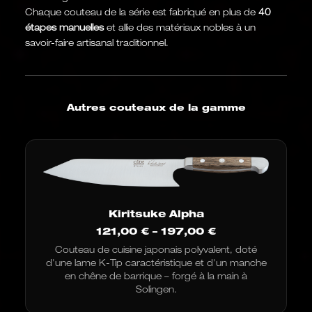
Chaque couteau de la série est fabriqué en plus de
40
étapes manuelles
et allie des matériaux nobles à un
savoir-faire artisanal traditionnel.
Autres couteaux de la gamme
Kiritsuke Alpha
Fourchette
121,00
€
–
197,00
€
de
Couteau de cuisine japonais polyvalent, doté
prix
d'une lame K-Tip caractéristique et d'un manche
:
de
en chêne de barrique – forgé à la main à
121,00
Solingen.
€
à