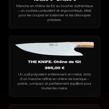
de
Manche en chêne de fût au toucher authentique
prix
– un couteau polyvalent et ergonomique, idéal
:
de
pour les coupes en balancier et les découpes
164,00
précises.
€
à
214,00
€
THE KNIFE. Chêne de fût
395,00
€
Un outil polyvalent entièrement en métal, doté
d'un manche raffiné en chêne de barrique –
précis, compact et parfaitement équilibré pour
toutes les mains.