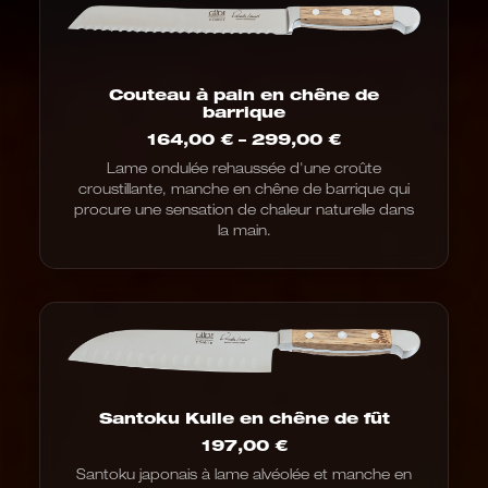
Couteau à pain en chêne de
barrique
Fourchette
164,00
€
–
299,00
€
de
Lame ondulée rehaussée d'une croûte
prix
croustillante, manche en chêne de barrique qui
:
de
procure une sensation de chaleur naturelle dans
164,00
la main.
€
à
299,00
€
Santoku Kulle en chêne de fût
197,00
€
Santoku japonais à lame alvéolée et manche en