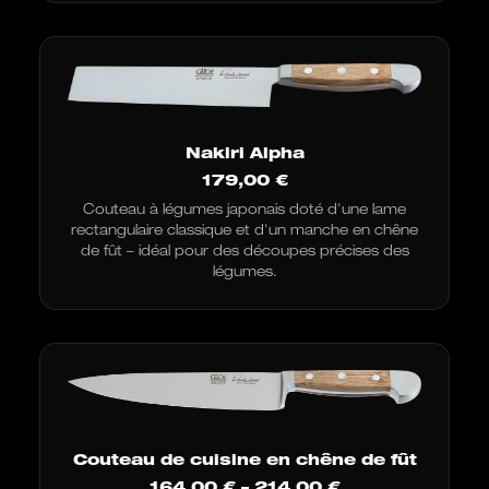
197,00
€
Nakiri Alpha
179,00
€
Couteau à légumes japonais doté d'une lame
rectangulaire classique et d'un manche en chêne
de fût – idéal pour des découpes précises des
légumes.
Couteau de cuisine en chêne de fût
Fourchette
164,00
€
–
214,00
€