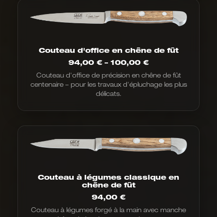
Couteau d'office en chêne de fût
Fourchette
94,00
€
–
100,00
€
de
Couteau d'office de précision en chêne de fût
prix
centenaire – pour les travaux d'épluchage les plus
:
de
délicats.
94,00
€
à
100,00
€
Couteau à légumes classique en
chêne de fût
94,00
€
Couteau à légumes forgé à la main avec manche