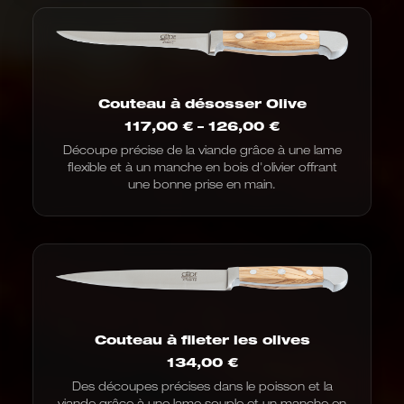
Couteau à désosser Olive
Fourchette
117,00
€
–
126,00
€
de
Découpe précise de la viande grâce à une lame
prix
flexible et à un manche en bois d'olivier offrant
:
de
une bonne prise en main.
117,00
€
à
126,00
€
Couteau à fileter les olives
134,00
€
Des découpes précises dans le poisson et la
viande grâce à une lame souple et un manche en