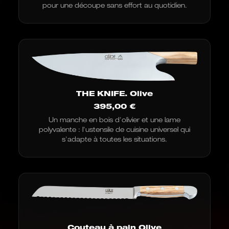
de
pour une découpe sans effort au quotidien.
150,00
€
à
194,00
€
THE KNIFE. Olive
395,00
€
Un manche en bois d'olivier et une lame
polyvalente : l'ustensile de cuisine universel qui
s'adapte à toutes les situations.
Couteau à pain Olive