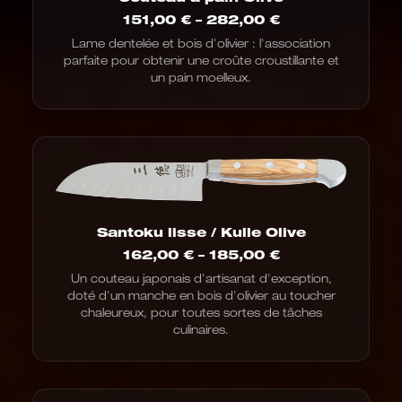
Fourchette
151,00
€
–
282,00
€
de
Lame dentelée et bois d'olivier : l'association
prix
parfaite pour obtenir une croûte croustillante et
:
de
un pain moelleux.
151,00
€
à
282,00
€
Santoku lisse / Kulle Olive
Fourchette
162,00
€
–
185,00
€
de
Un couteau japonais d'artisanat d'exception,
prix
doté d'un manche en bois d'olivier au toucher
:
de
chaleureux, pour toutes sortes de tâches
162,00
culinaires.
€
à
185,00
€