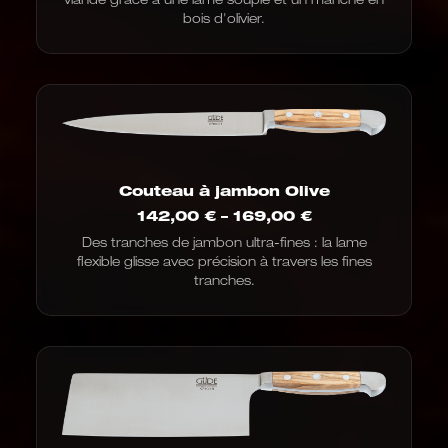
bois d'olivier.
Couteau à jambon Olive
Fourchette
142,00
€
–
169,00
€
de
Des tranches de jambon ultra-fines : la lame
prix
flexible glisse avec précision à travers les fines
:
de
tranches.
142,00
€
à
169,00
€