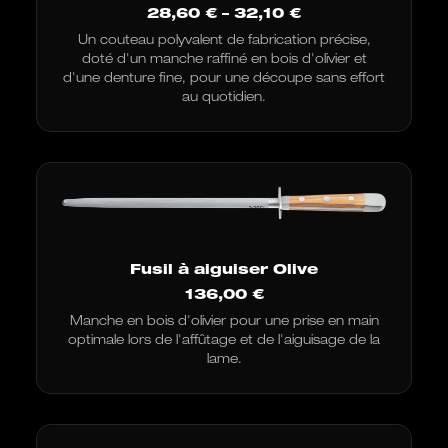
Fourchette
28,60
€
–
32,10
€
de
Un couteau polyvalent de fabrication précise,
prix
doté d'un manche raffiné en bois d'olivier et
:
de
d'une denture fine, pour une découpe sans effort
28,60
au quotidien.
€
à
32,10
€
Fusil à aiguiser Olive
136,00
€
Manche en bois d'olivier pour une prise en main
optimale lors de l'affûtage et de l'aiguisage de la
lame.