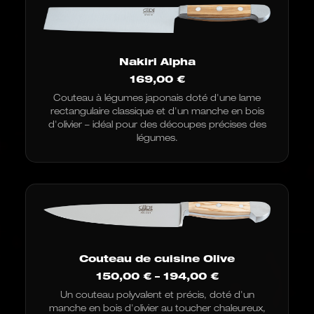
Nakiri Alpha
169,00
€
Couteau à légumes japonais doté d'une lame
rectangulaire classique et d'un manche en bois
d'olivier – idéal pour des découpes précises des
légumes.
Couteau de cuisine Olive
Fourchette
150,00
€
–
194,00
€
de
Un couteau polyvalent et précis, doté d'un
prix
manche en bois d'olivier au toucher chaleureux,
: