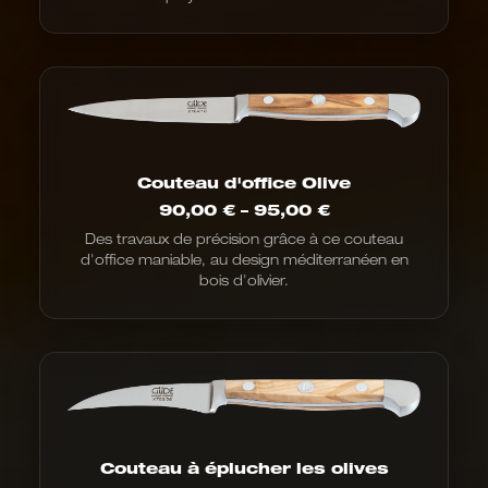
Couteau d'office Olive
Fourchette
90,00
€
–
95,00
€
de
Des travaux de précision grâce à ce couteau
prix
d'office maniable, au design méditerranéen en
:
de
bois d'olivier.
90,00
€
à
95,00
€
Couteau à éplucher les olives