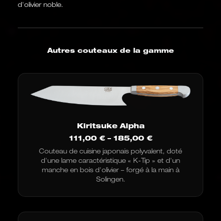
d'olivier noble.
Autres couteaux de la gamme
Kiritsuke Alpha
Fourchette
111,00
€
–
185,00
€
de
Couteau de cuisine japonais polyvalent, doté
prix
d'une lame caractéristique « K-Tip » et d'un
:
de
manche en bois d'olivier – forgé à la main à
111,00
Solingen.
€
à
185,00
€