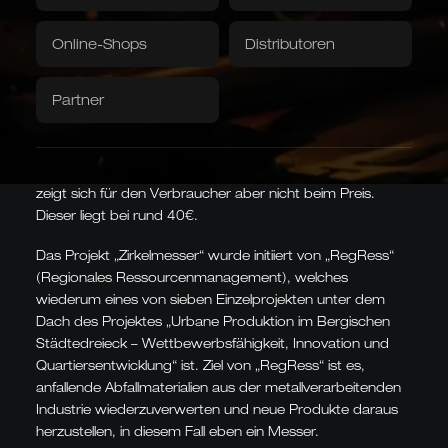
Exemplare, für die bereits Bestellungen vorliegen.
Abhängig vom Erfolg des Projektes soll die Produktion
Grubentuch
Servietten
Online-Shops
Distributoren
Downloads / Videos
Werksverkauf
ausgeweitet werden. Besonderes Augenmerk sollte auch
auf die Ökobilanz des „Zirkelmessers“ gelegt werden. Bei
Partner
Caminada
Balkhauser Kotten
der Herstellung wird im Vergleich zur Standardherstellung
Entwickelt mit Sternekoch
Limitierte Sonderedition
nur ca. ein Siebtel der Energie und ein Hundertstel des
Andreas Caminada
LIMITIERT
Wassers benötigt. Auch der CO2-Fußabdruck schrumpft
STERNEKOCH
auf ein Sechstel. Die außergewöhnliche Produktionsweise
zeigt sich für den Verbraucher aber nicht beim Preis.
Dieser liegt bei rund 40€.
Das Projekt „Zirkelmesser“ wurde initiiert von „RegRess“
Asiatische Formen
(Regionales Ressourcenmanagement), welches
Kiritsuke, Nakiri, Santoku,
wiederum eines von sieben Einzelprojekten unter dem
Chai Dao und chinesische
Kochmesser
Dach des Projektes
„Urbane Produktion im Bergischen
JAPANISCH & CHINESISCH
Städtedreieck – Wettbewerbsfähigkeit, Innovation und
Quartiersentwicklung“
ist. Ziel von „RegRess“ ist es,
anfallende Abfallmaterialien aus der metallverarbeitenden
Industrie wiederzuverwerten und neue Produkte daraus
herzustellen, in diesem Fall eben ein Messer.