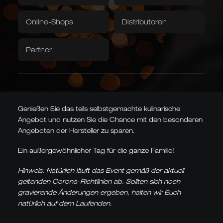
Grubentuch
Servietten
Online-Shops
Distributoren
An diesem Tag werden zum fünfzehnten Mal die Tore
Downloads / Videos
Werksverkauf
geöffnet, um Ihnen exklusive Einblicke in die Produktion
der hochwertigen Solinger Manufakturen anzubieten.
Partner
Caminada
Balkhauser Kotten
Entwickelt mit Sternekoch
Limitierte Sonderedition
Erleben Sie live und aus der Sicht der Firmeninhaber, wie
Andreas Caminada
LIMITIERT
sich bis heute die Produktion der Schneidwaren verändert
STERNEKOCH
hat.
Genießen Sie das teils selbstgemachte kulinarische
Angebot und nutzen Sie die Chance mit den besonderen
Angeboten der Hersteller zu sparen.
Asiatische Formen
Kiritsuke, Nakiri, Santoku,
Ein außergewöhnlicher Tag für die ganze Familie!
Chai Dao und chinesische
Kochmesser
JAPANISCH & CHINESISCH
Hinweis: Natürlich läuft das Event gemäß der aktuell
geltenden Corona-Richtlinien ab. Sollten sich noch
gravierende Änderungen ergeben, halten wir Euch
natürlich auf dem Laufenden.