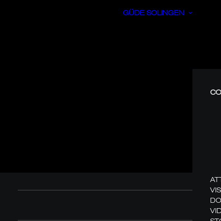
GÜDE SOLINGEN
CO
AT
VI
DO
VI
ST