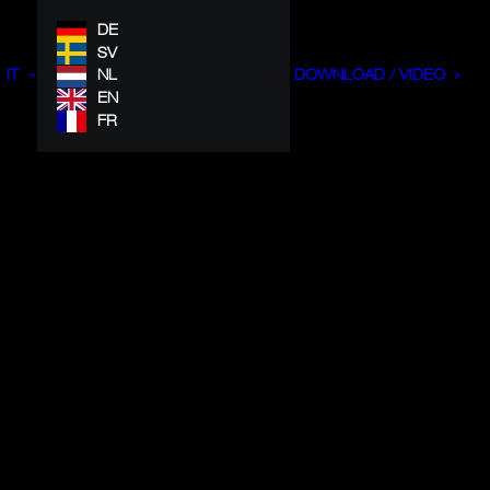
DE
SV
IT
NL
DOWNLOAD / VIDEO
EN
FR