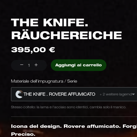
THE KNIFE.
RÄUCHEREICHE
395,00
€
THE
Aggiungi al carrello
KNIFE.
CAMPO
Materiale dell'impugnatura / Serie
DA
THE KNIFE . ROVERE AFFUMICATO
+ 2 weitere lagernd
FUMO
Quantità
Stesso coltello: la lama e l'acciaio sono identici, cambia solo il manico.
Icona del design. Rovere affumicato. Forg
Preciso.