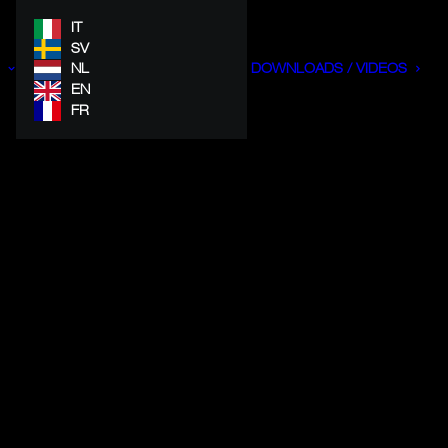
IT
SV
NL
DOWNLOADS / VIDEOS
EN
FR