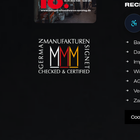
REC
Ba
Da
Im
Wi
A
Ve
Za
Coo