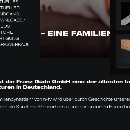
TUELLES
RTUELLER
NDGANG
WNLOADS /
DEOS
MESSER – EINE FAMILIENDY
STORIE
RTIGUNG
RKSVERKAUF
st die Franz Güde GmbH eine der ältesten fa
uren in Deutschland.
amiliendynastien“ von n-tv wird über durch Geschichte unse
ber die Kunst der Messerherstellung aus unserem Hause ber