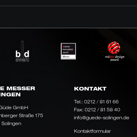
E MESSER
KONTAKT
INGEN
Tel.:
0212 / 81 61 66
 Güde GmbH
Fax: 0212 / 81 58 40
nberger Straße 175
info@guede-solingen.de
 Solingen
Kontaktformular