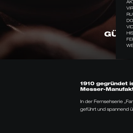
AK
VI
RU
DO
VI
GÜDE 
HI
FE
WE
1910 gegründet i
Messer-Manufakt
In der Fernsehserie „F
geführt und spannend ü