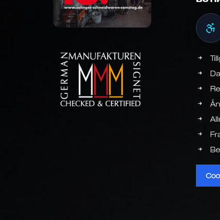
Til
Da
Re
Ån
Al
Fr
Be
Coo