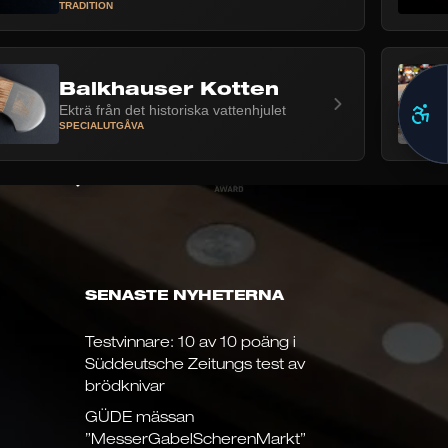
TRADITION
Balkhauser Kotten
Ekträ från det historiska vattenhjulet
SPECIALUTGÅVA
SENASTE NYHETERNA
Testvinnare: 10 av 10 poäng i
Süddeutsche Zeitungs test av
brödknivar
GÜDE mässan
”MesserGabelScherenMarkt”