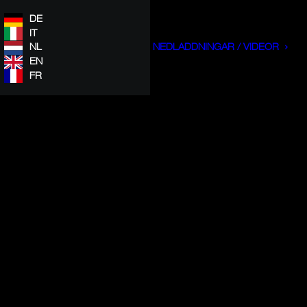
DE
IT
NL
NEDLADDNINGAR / VIDEOR
EN
FR