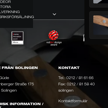
VIDEOR
STORIA
LLVERKNING
BRIKSFÖRSÄLJNING
 FRÅN SOLINGEN
KONTAKT
 Güde
Tel.:
0212 / 81 61 66
nberger Straße 175
Fax: 0212 / 81 58 40
 Solingen
solingen
Kontaktformulär
DISK INFORMATION /
K