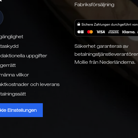
Fabriksförsäljning
lgänglighet
taskydd
Säkerhet garanteras av
betalningstjänstleverantöre
daktionella uppgifter
Mollie från Nederländerna.
gerrätt
lmänna villkor
aktkostnader och leverans
talningssätt
kie Einstellungen