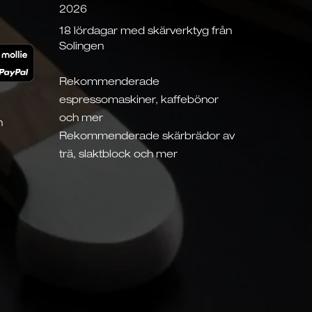
2026
18 lördagar med skärverktyg från
Solingen
Rekommenderade
espressomaskiner, kaffebönor
och mer
n
Rekommenderade skärbrädor av
trä, slaktblock och mer