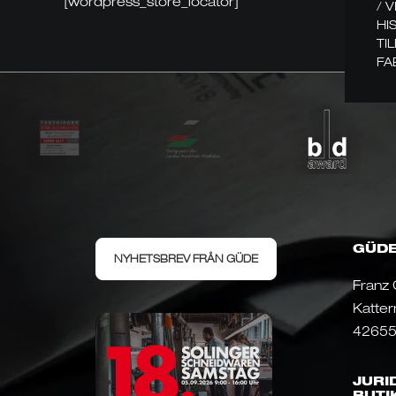
[wordpress_store_locator]
/ 
HI
TI
FA
GÜDE
NYHETSBREV FRÅN GÜDE
Franz
Katter
42655
JURI
BUTI