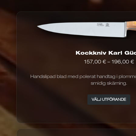
Kockkniv Karl Gü
P
157,00
€
–
196,00
€
Handslipad blad med polerat handtag i plommon
ti
smidig skärning.
De
VÄLJ UTFÖRANDE
pr
fi
i
fle
va