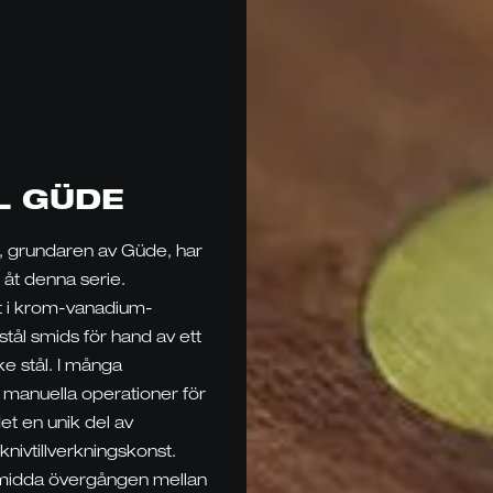
L GÜDE
, grundaren av Güde, har
åt denna serie.
t i krom-vanadium-
tål smids för hand av ett
e stål. I många
e manuella operationer för
det en unik del av
knivtillverkningskonst.
smidda övergången mellan