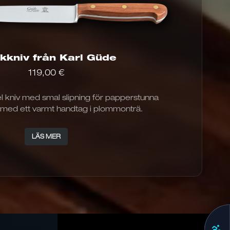
Alternativen
kan
väljas
på
produktsidan
kkniv från Karl Güde
119,00
€
bel kniv med smal slipning för papperstunna
– med ett varmt handtag i plommonträ.
LÄS MER