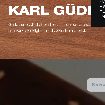
/ 
KARL GÜDE
HI
TI
FA
Güde , uppkallad efter slipmästaren och grundaren av kn
hantverksskicklighet med exklusiva material.
Kniv