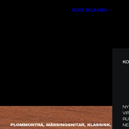
GÜDE SOLINGEN
KO
NY
VI
RU
NE
PLOMMONTRÄ, MÄSSINGSNITAR, KLASSISK, HAND