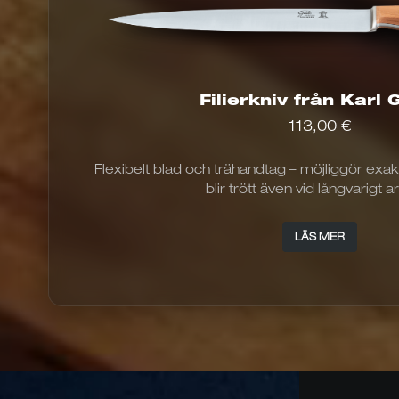
Al
ka
väl
på
pr
Filierkniv från Karl
113,00
€
Flexibelt blad och trähandtag – möjliggör exakt
blir trött även vid långvarigt a
LÄS MER