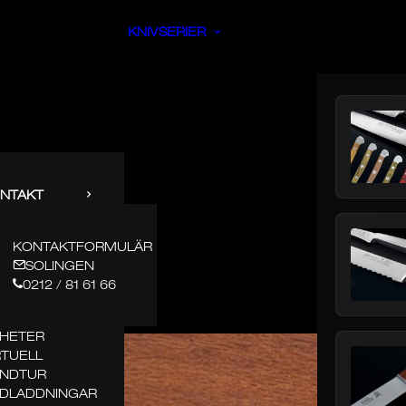
KNIVSERIER
NTAKT
KONTAKTFORMULÄR
SOLINGEN
0212 / 81 61 66
HETER
RTUELL
NDTUR
DLADDNINGAR
GJORD