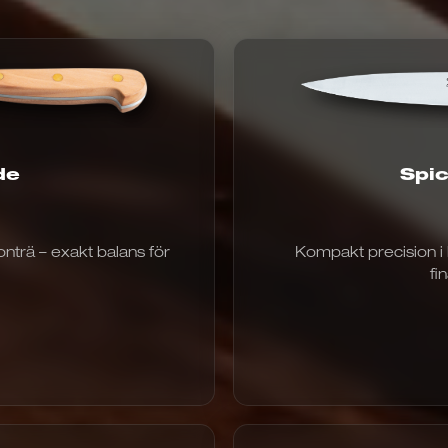
Spic
de
risintervall:
157,00
€
Kompakt precision i 
trä – exakt balans för
ll
fi
196,00
€
nna
odukt
nns
ra
rianter.