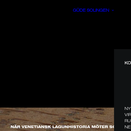
GÜDE SOLINGEN
KO
NY
VI
RU
NE
NÄR VENETIANSK LAGUNHISTORIA MÖTER SOLING