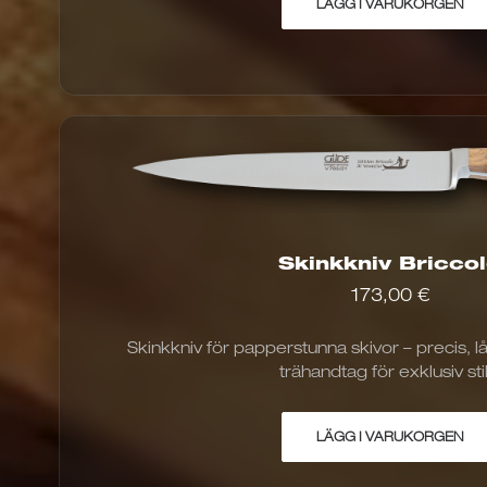
LÄGG I VARUKORGEN
Skinkkniv Bricco
173,00
€
Skinkkniv för papperstunna skivor – precis, l
trähandtag för exklusiv stil.
LÄGG I VARUKORGEN