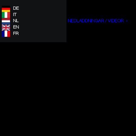
DE
IT
NL
NEDLADDNINGAR / VIDEOR
EN
FR