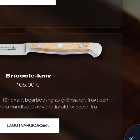
produkt
finns
i
flera
varianter.
Alternativen
kan
väljas
på
produktsidan
Briccole-kniv
105,00
€
niv: för exakt bearbetning av grönsaker, frukt och
nika handtaget av venetianskt briccole-trä
LÄGG I VARUKORGEN