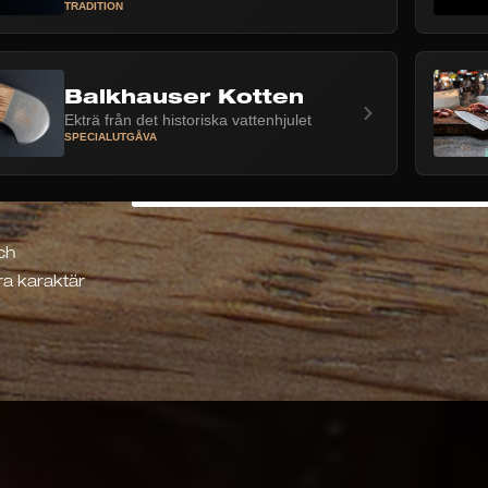
TRADITION
Balkhauser Kotten
VENEZIA-BROSCHYR
Ekträ från det historiska vattenhjulet
SPECIALUTGÅVA
IMAGEVIDEO
ch
ra karaktär