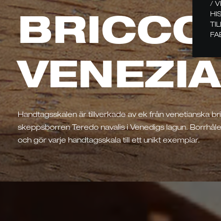
/ 
B
R
I
C
C
O
HI
TI
FA
V
E
N
E
Z
I
A
Handtagsskalen är tillverkade av ek från venetianska bric
skeppsborren Teredo navalis i Venedigs lagun. Borrhålen
och gör varje handtagsskala till ett unikt exemplar.