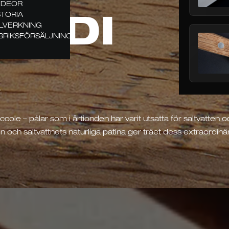
VIDEOR
L
E
D
I
STORIA
LLVERKNING
BRIKSFÖRSÄLJNING
cole – pålar som i årtionden har varit utsatta för saltvatten o
 och saltvattnets naturliga patina ger träet dess extraordinä