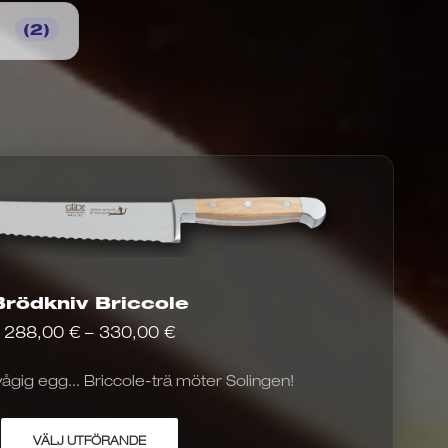
t
(2)
Brödkniv Briccole
Prisintervall:
288,00
€
–
330,00
€
288,00
€
gig egg... Briccole-trä möter Solingen!
till
330,00
Denna
€
VÄLJ UTFÖRANDE