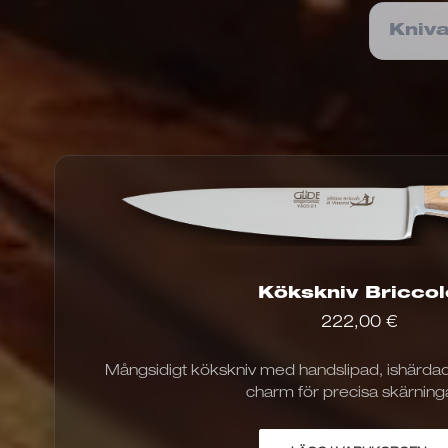
Kniva
Kökskniv Briccol
222,00
€
Mångsidigt kökskniv med handslipad, ishärdad
charm för precisa skärninga