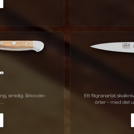
le
ång, smidig. Briccole-
Ett filigranartat skalk
..
örter – med det u