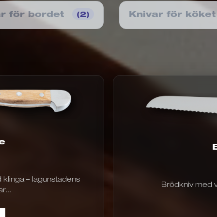
r för bordet
Knivar för köke
(2)
e
 klinga – lagunstadens
Brödkniv med vå
r...