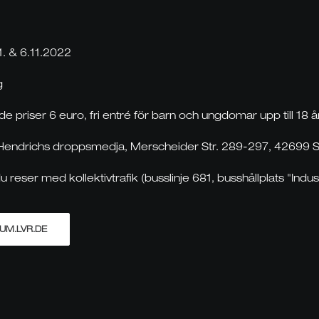
. & 6.11.2022
g
e priser 6 euro, fri entré för barn och ungdomar upp till 18 å
Hendrichs droppsmedja, Merscheider Str. 289-297, 42699 S
reser med kollektivtrafik (busslinje 681, busshållplats "Ind
UM.LVR.DE