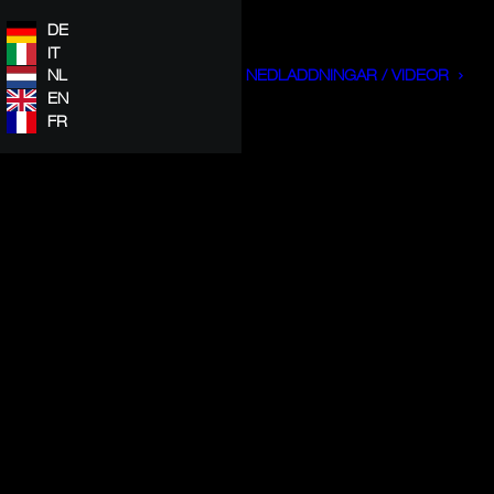
DE
IT
NL
NEDLADDNINGAR / VIDEOR
EN
FR