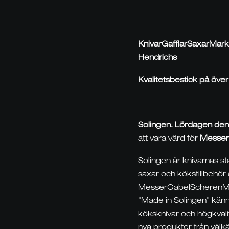
KnivarGafflarSaxarMa
Hendrichs
Kvalitetsbestick på öve
Solingen.
Lördagen den
att vara värd för
Messer
Solingen är knivarnas sta
saxar och kökstillbehör 
MesserGabelScherenMarkt
"Made in Solingen" känn
köksknivar och högkvalit
nya produkter från väl