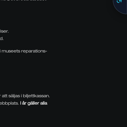
.
iser.
d.
 i museets reparations-
t säljas i biljettkassan.
webbplats.
I år gäller alla