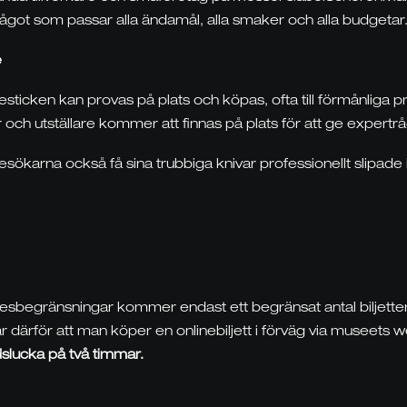
ågot som passar alla ändamål, alla smaker och alla budgetar
e
sticken kan provas på plats och köpas, ofta till förmånliga pr
och utställare kommer att finnas på plats för att ge expertrå
besökarna också få sina trubbiga knivar professionellt slipade
esbegränsningar kommer endast ett begränsat antal biljetter at
ärför att man köper en onlinebiljett i förväg via museets 
idslucka på två timmar.