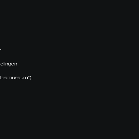
r
olingen
ustriemuseum").