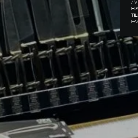
/ 
HI
TI
FA