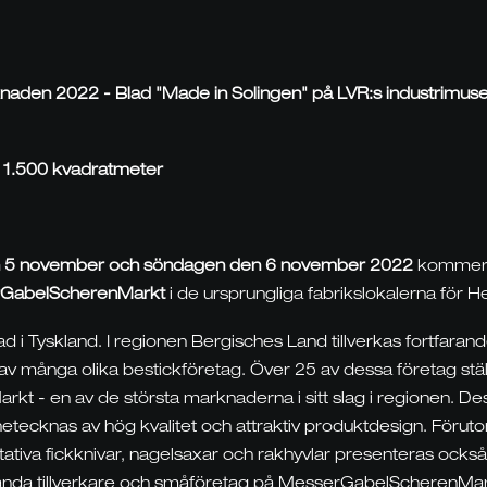
rknaden 2022
- Blad "Made in Solingen" på LVR:s industri
r 1.500 kvadratmeter
 5 november och söndagen den 6 november 2022
kommer 
GabelScherenMarkt
i de ursprungliga fabrikslokalerna för
d i Tyskland. I regionen Bergisches Land tillverkas fortfarande 
av många olika bestickföretag. Över 25 av dessa företag stäl
 - en av de största marknaderna i sitt slag i regionen. De
etecknas av hög kvalitet och attraktiv produktdesign. Förutom
ativa fickknivar, nagelsaxar och rakhyvlar presenteras också
kända tillverkare och småföretag på MesserGabelScherenMar