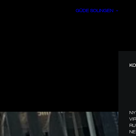
GÜDE SOLINGEN
KO
NY
VI
RU
NE