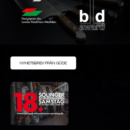
NYHETSBREV FRÅN GÜDE