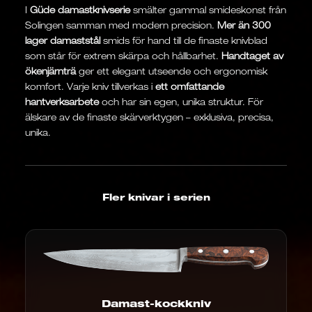
I
Güde damastknivserie
smälter gammal smideskonst från
Solingen samman med modern precision.
Mer än 300
lager damaststål
smids för hand till de finaste knivblad
som står för extrem skärpa och hållbarhet.
Handtaget av
ökenjärnträ
ger ett elegant utseende och ergonomisk
komfort. Varje kniv tillverkas i
ett omfattande
hantverksarbete
och har sin egen, unika struktur. För
älskare av de finaste skärverktygen – exklusiva, precisa,
unika.
Fler knivar i serien
Damast-kockkniv