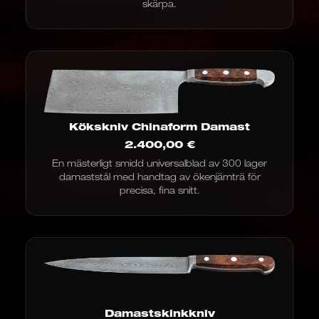
skärpa.
Kökskniv Chinaform Damast
2.400,00
€
En mästerligt smidd universalblad av 300 lager
damaststål med handtag av ökenjärnträ för
precisa, fina snitt.
Damastskinkkniv