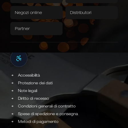
GÜDE SOLINGEN
Download / Video
Vendita diretta
Negozi online
Distributori
Franz Güde
Tessili
Katternberger Straße 175
42655 Solingen
Partner
Caminada
Balkhauser Kotten
Telo da fossa
Tovaglioli
Ideato in collaborazione con
Edizione speciale in tiratura
lo chef stellato Andreas
limitata
NOTE LEGALI / NEGOZIO
Caminada
CHEF STELLATO
IN EDIZIONE LIMITATA
Accessibilità
Forme asiatiche
Kiritsuke, Nakiri, Santoku,
Protezione dei dati
Chai Dao e coltelli da cucina
Note legali
cinesi
GIAPPONESE E CINESE
Diritto di recesso
Condizioni generali di contratto
Spese di spedizione e consegna
Metodi di pagamento