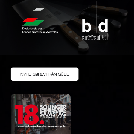
NYHETSBREV FRÅN GÜDE