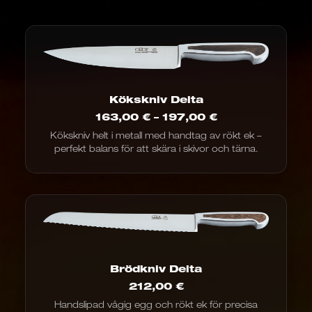
Kökskniv Delta
Prisintervall:
163,00
€
–
197,00
€
163,00
Kökskniv helt i metall med handtag av rökt ek –
€
perfekt balans för att skära i skivor och tärna.
till
197,00
€
Brödkniv Delta
212,00
€
Handslipad vågig egg och rökt ek för precisa