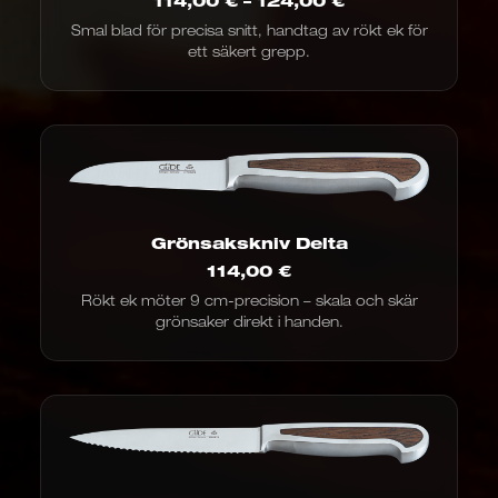
114,00
€
–
124,00
€
114,00
Smal blad för precisa snitt, handtag av rökt ek för
€
ett säkert grepp.
till
124,00
€
Grönsakskniv Delta
114,00
€
Rökt ek möter 9 cm-precision – skala och skär
grönsaker direkt i handen.