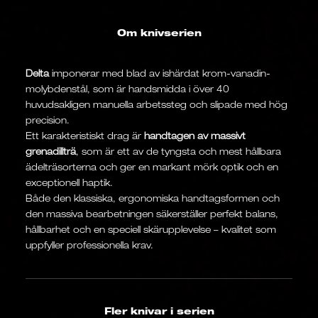
Om knivserien
Delta
imponerar med blad av ishärdat krom-vanadin-
molybdenstål, som är handsmidda i över 40
huvudsakligen manuella arbetssteg och slipade med hög
precision.
Ett karakteristiskt drag är
handtagen av massivt
grenadillträ
, som är ett av de tyngsta och mest hållbara
ädelträsorterna och ger en markant mörk optik och en
exceptionell haptik.
Både den klassiska, ergonomiska handtagsformen och
den massiva bearbetningen säkerställer perfekt balans,
hållbarhet och en speciell skärupplevelse – kvalitet som
uppfyller professionella krav.
Fler knivar i serien