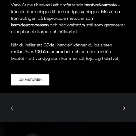
Varje Güde tillverkas i
ett
omfattande
hantverksarbete
–
från bladformningen till den slutliga slipningen. Mästarna
från Solingen på beprövade metoder som
issmidesprocessen
och högkvalitativa stål som garanterar
exceptionell skärpa och hållbarhet.
När du håller ett Güde i handen känner du balansen
mellan över
100 års erfarenhet
och kompromisslös
kvalitet – ett verktyg som kommer att följa dig hela livet.
OM HISTORIEN