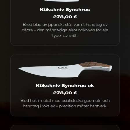
Kökskniv Synchros
278,00
€
Bred blad av japanskt stål, varmt handtag av
olivträ – den mångsidiga allroundkniven för alla
typer av snitt.
Kökskniv Synchros ek
278,00
€
Blad helt i metall med asiatisk skärgeometri och
handtag i rökt ek – precision möter hantverk.