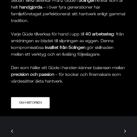
Sedan
1910
tillverkar Franz Güde i
Solingen
knivar som är
helt
handgjorda
– i över fyra generationer har
familjeföretaget perfektionerat sitt hantverk enligt gammal
tradition.
Varje Güde tillverkas för hand i upp till
40 arbetssteg
: från
smidningen av bladet till slipningen av eggen. Denna
kompromisslösa
kvalitet från Solingen
gör skillnaden
mellan ett verktyg och en livslång följeslagare.
Den som håller ett Güde i handen känner balansen mellan
precision och passion
– för kockar och finsmakare som
värdesätter äkta hantverk.
OM HISTORIEN