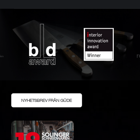
NYHETSBREV FRÅN GÜDE