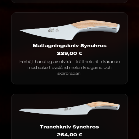
€
Matlagningskniv Synchros
229,00
€
Förhöjt handtag av olivträ – trötthetsfritt skärande
med säkert avstånd mellan knogarna och
skärbrädan.
Tranchkniv Synchros
264,00
€