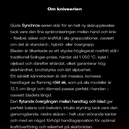
Om knivserien
Güde
Synchros
-serien står för en helt ny skärupplevelse
tack vare den fina synkroniseringen mellan hand och kniv
– flexibel, säker och kraftfull i alla greppositioner, oavsett
om det är standard-, hybrid- eller övergrepp.
Bladen är tillverkade av ett stycke höglegerat rostfritt stål i
traditionell Solinger-press, härdat vid 1 050 °C, kylat i
oljebad och därefter ishärdat, vilket garanterar hög
skärhårdhet, brottstyrka och lätt slipbarhet.
Ett särskilt kännetecken är det massiva, konvexa
handtaget av flammig
rökt ek
, som på alla modeller är
12,5 cm långt och därmed passar perfekt i handen –
oavsett bladets längd.
Den
flytande övergången mellan handtag och blad
ger
perfekt balans och bekväm, intuitiv styrning tack vare den
genomgående, nedre skäran – helt utan störande kanter
och med en något förhöjd handtagsposition för optimal
kraftöverföring och säkerhet på skärbrädan.