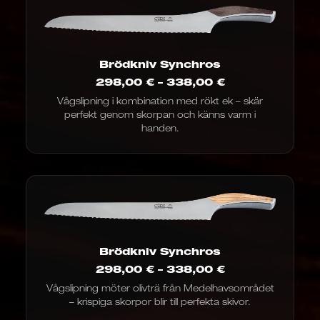
Brödkniv Synchros
Prisintervall:
298,00
€
–
338,00
€
298,00
Vågslipning i kombination med rökt ek – skär
€
perfekt genom skorpan och känns varm i
till
338,00
handen.
€
Brödkniv Synchros
Prisintervall:
298,00
€
–
338,00
€
298,00
Vågslipning möter olivträ från Medelhavsområdet
€
– krispiga skorpor blir till perfekta skivor.
till
338,00