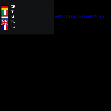
DE
IT
NL
NEDLADDNINGAR / VIDEOR
EN
FR