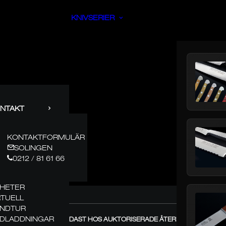
KNIVSERIER
NTAKT
KONTAKTFORMULÄR
SOLINGEN
0212 / 81 61 66
HETER
RTUELL
NDTUR
DLADDNINGAR
GÜDE – KÖP ENDAST HOS AUKTORISERADE ÅTERFÖRSÄLJARE! +