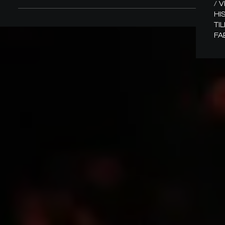
/ 
HI
TI
FA