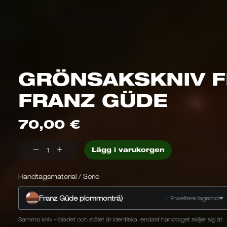
GRÖNSAKSKNIV 
FRANZ GÜDE
70,00
€
Grönsaks
Lägg i varukorgen
Güde
Franz
Handtagsmaterial / Serie
Güde
Franz Güde plommonträ)
+ 9 weitere lagernd
Samma kniv – bladet och stålet är identiska, endast handtaget skiljer sig åt.