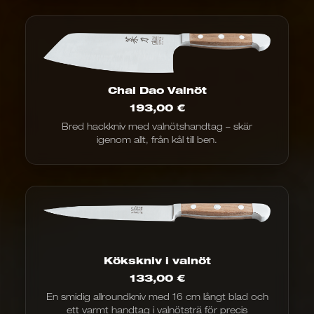
Chai Dao Valnöt
193,00
€
Bred hackkniv med valnötshandtag – skär
igenom allt, från kål till ben.
Kökskniv i valnöt
133,00
€
En smidig allroundkniv med 16 cm långt blad och
ett varmt handtag i valnötsträ för precis