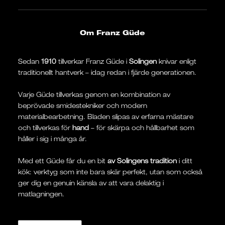
Om Franz Güde
Sedan
1910
tillverkar Franz Güde i
Solingen
knivar enligt
traditionellt hantverk – idag redan i fjärde generationen.
Varje Güde tillverkas genom en kombination av
beprövade smidestekniker och modern
materialbearbetning. Bladen slipas av erfarna mästare
och tillverkas för
hand
– för skärpa och hållbarhet som
håller i sig i många år.
Med ett Güde får du en bit
av Solingens tradition
i ditt
kök: verktyg som inte bara skär perfekt, utan som också
ger dig en genuin känsla av att vara delaktig i
matlagningen.