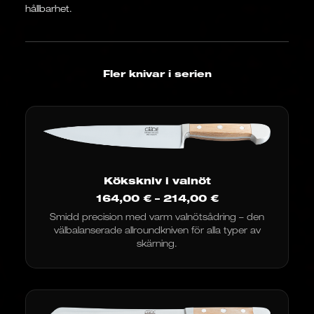
hållbarhet.
Fler knivar i serien
Kökskniv i valnöt
Prisintervall:
164,00
€
–
214,00
€
164,00
Smidd precision med varm valnötsådring – den
€
välbalanserade allroundkniven för alla typer av
till
214,00
skärning.
€