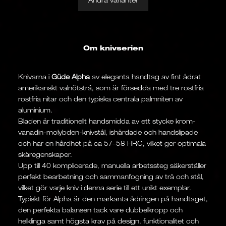
Om knivserien
Knivarna i
Güde Alpha
av eleganta handtag av fint ådrat
amerikanskt valnötsträ, som är försedda med tre rostfria
rostfria nitar och den typiska centrala palmniten av
aluminium.
Bladen är traditionellt handsmidda av ett stycke krom-
vanadin-molybden-knivstål, ishärdade och handslipade
och har en hårdhet på ca 57–58 HRC, vilket ger optimala
skäregenskaper.
Upp till 40 komplicerade, manuella arbetssteg säkerställer
perfekt bearbetning och sammanfogning av trä och stål,
vilket gör varje kniv i denna serie till ett unikt exemplar.
Typiskt för Alpha är den markanta ådringen på handtaget,
den perfekta balansen tack vare dubbelkropp och
helklinga samt högsta krav på design, funktionalitet och