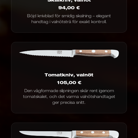
94,00
€
Böjd knivblad för smidig skalning – elegant
handtag i valnötsträ för exakt kontroll.
Tomatkniv, valnöt
105,00
€
Den vågformade slipningen skär rent igenom
tomatskalet, och det varma valnötshandtaget
ger precisa snitt.