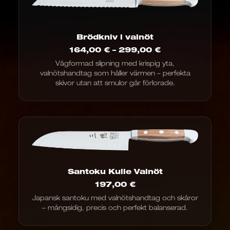
Brödkniv i valnöt
Prisintervall:
164,00
€
–
299,00
€
164,00
Vågformad slipning med krispig yta,
€
valnötshandtag som håller värmen – perfekta
till
299,00
skivor utan att smulor går förlorade.
€
Santoku Kulle Valnöt
197,00
€
Japansk santoku med valnötshandtag och skåror
– mångsidig, precis och perfekt balanserad.