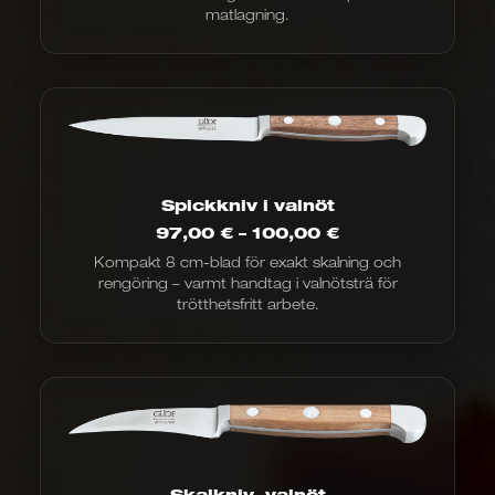
matlagning.
Spickkniv i valnöt
Prisintervall:
97,00
€
–
100,00
€
97,00
Kompakt 8 cm-blad för exakt skalning och
€
rengöring – varmt handtag i valnötsträ för
till
100,00
trötthetsfritt arbete.
€
Skalkniv, valnöt