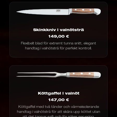
Skinkkniv i valnötsträ
149,00
€
Flexibelt blad för extremt tunna snitt, elegant
handtag i valnötsträ för perfekt kontroll.
Köttgaffel i valnöt
147,00
€
Köttgaffel med två tänder och värmeisolerande
handtag i valnötsträ för att skära upp köttet utan
att det tappar saft och för säker servering.