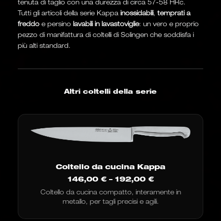
tenuta di taglio con una durezza di circa 57-58 HRc.
Tutti gli articoli della serie Kappa
inossidabili
,
temprati a
freddo
e persino
lavabili in lavastoviglie
: un vero e proprio
pezzo di manifattura di coltelli di Solingen che soddisfa i
più alti standard.
Altri coltelli della serie
Coltello da cucina Kappa
Fascia
146,00
€
–
192,00
€
di
Coltello da cucina compatto, interamente in
prezzo:
metallo, per tagli precisi e agili.
da
146,00
€