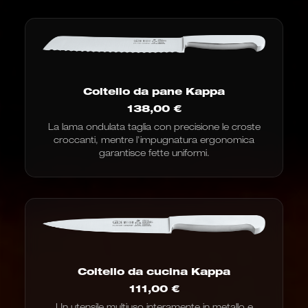
a
192,00
€
Coltello da pane Kappa
138,00
€
La lama ondulata taglia con precisione le croste
croccanti, mentre l'impugnatura ergonomica
garantisce fette uniformi.
Coltello da cucina Kappa
111,00
€
Un utensile multiuso interamente in metallo e