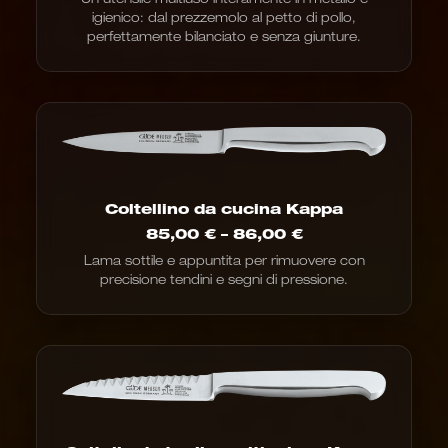
igienico: dal prezzemolo al petto di pollo,
perfettamente bilanciato e senza giunture.
Coltellino da cucina Kappa
Fascia
85,00
€
–
86,00
€
di
Lama sottile e appuntita per rimuovere con
prezzo:
precisione tendini e segni di pressione.
da
85,00
€
a
86,00
€