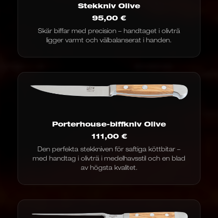
Stekkniv Olive
95,00
€
Skär biffar med precision – handtaget i olivträ
ligger varmt och välbalanserat i handen.
Porterhouse-biffkniv Olive
111,00
€
Den perfekta stekkniven för saftiga köttbitar –
med handtag i olivträ i medelhavsstil och en blad
av högsta kvalitet.