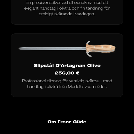
En precisionstillverkad allroundkniv med ett
€
elegant handtag i olivträ och fin tandning för
till
32,10
smidigt skärande i vardagen.
€
Slipstål D’Artagnan Olive
256,00
€
Professionell slipning för varaktig skärpa – med
handtag i olivträ från Medelhavsområdet.
Om Franz Güde