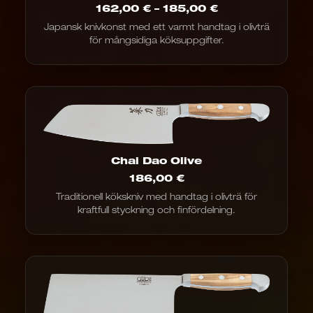
Prisintervall:
162,00
€
–
185,00
€
162,00
Japansk knivkonst med ett varmt handtag i olivträ
€
för mångsidiga köksuppgifter.
till
185,00
€
Chai Dao Olive
186,00
€
Traditionell kökskniv med handtag i olivträ för
kraftfull styckning och finfördelning.