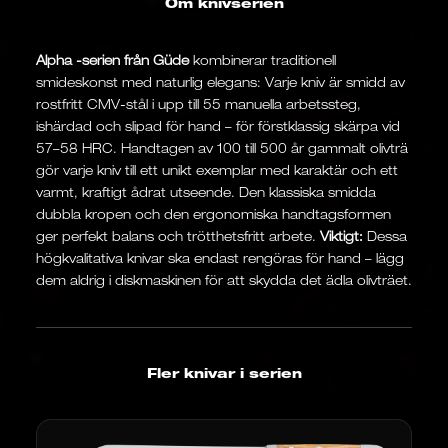
Om knivserien
Alpha -serien från Güde
kombinerar traditionell
smideskonst med naturlig elegans: Varje kniv är smidd av
rostfritt CMV-stål i upp till 55 manuella arbetssteg,
ishärdad och slipad för hand – för förstklassig skärpa vid
57–58 HRC. Handtagen av 100 till 500 år gammalt olivträ
gör varje kniv till ett unikt exemplar med karaktär och ett
varmt, kraftigt ådrat utseende. Den klassiska smidda
dubbla kropen och den ergonomiska handtagsformen
ger perfekt balans och trötthetsfritt arbete.
Viktigt:
Dessa
högkvalitativa knivar ska endast rengöras för hand – lägg
dem aldrig i diskmaskinen för att skydda det ädla olivträet.
Fler knivar i serien