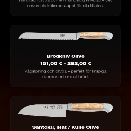
universella köksredskapet för alla tillfällen.
Brödkniv Olive
Prisintervall:
151,00
€
–
282,00
€
151,00
Vågslipning och olivträ – perfekt för krispiga
€
skorpor och mjukt bröd.
till
282,00
€
Santoku, slät / Kulle Olive