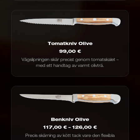
Tomatkniv Olive
99,00
€
Vågslipningen skär precist genom tomatskalet –
med ett handtag av varmt olivträ.
Benkniv Olive
Prisintervall:
117,00
€
–
126,00
€
117,00
Precis skärning av kött tack vare den flexibla
€