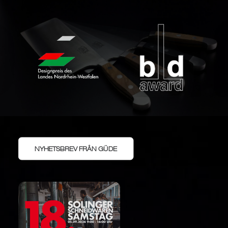
NYHETSBREV FRÅN GÜDE