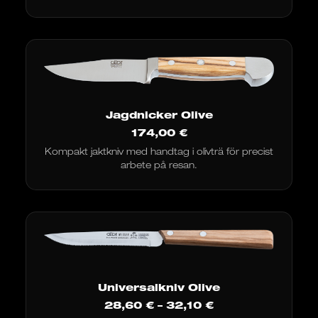
Jagdnicker Olive
174,00
€
Kompakt jaktkniv med handtag i olivträ för precist
arbete på resan.
Universalkniv Olive
Prisintervall:
28,60
€
–
32,10
€
28,60