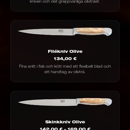
kniven och det greppvänliga olivträet.
till
126,00
€
Filékniv Olive
134,00
€
Fina snitt i fisk och kött med ett flexibelt blad och
ett handtag av olivträ.
Skinkkniv Olive
Prisintervall:
142,00
€
–
169,00
€