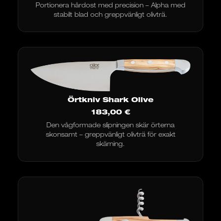
Portionera hårdost med precision – Alpha med
stabilt blad och greppvänligt olivträ.
Örtkniv Shark Olive
183,00
€
Den vågformade slipningen skär örterna
skonsamt – greppvänligt olivträ för exakt
skärning.