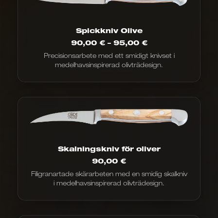
Spickkniv Olive
Prisintervall:
90,00
€
–
95,00
€
90,00
Precisionsarbete med ett smidigt knivset i
€
medelhavsinspirerad olivträdesign.
till
95,00
€
Skalningskniv för oliver
90,00
€
Filigranartade skärarbeten med en smidig skalkniv
i medelhavsinspirerad olivträdesign.