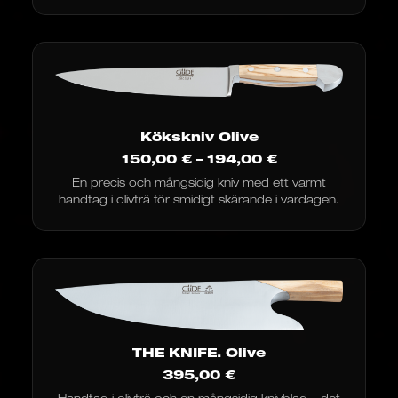
Kökskniv Olive
Prisintervall:
150,00
€
–
194,00
€
150,00
En precis och mångsidig kniv med ett varmt
€
handtag i olivträ för smidigt skärande i vardagen.
till
194,00
€
THE KNIFE. Olive
395,00
€
Handtag i olivträ och en mångsidig knivblad – det