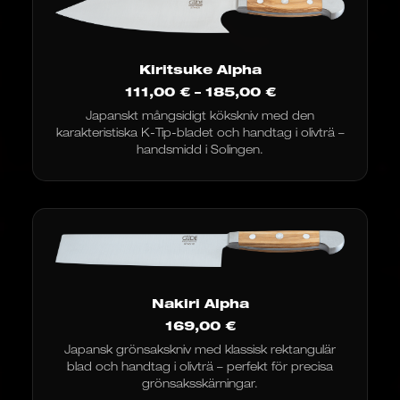
Kiritsuke Alpha
Prisintervall:
111,00
€
–
185,00
€
111,00
Japanskt mångsidigt kökskniv med den
€
karakteristiska K-Tip-bladet och handtag i olivträ –
till
185,00
handsmidd i Solingen.
€
Nakiri Alpha
169,00
€
Japansk grönsakskniv med klassisk rektangulär
blad och handtag i olivträ – perfekt för precisa
grönsaksskärningar.