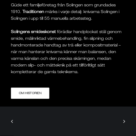
Güde ett familjeföretag från Solingen som grundades
1910.
Traditionen
märks i varje detalj: knivarna Solingen i
Solingen i upp till 55 manuella arbetssteg.
Solingens smideskonst
förädlar handplockat stål genom
smide, målinriktad värmebehandling, fin slipning och
handmonterade handtag av trä eller kompositmaterial –
när man hanterar knivarna känner man balansen, den
varma känslan och den precisa skärningen, medan
modern slip- och mätteknik på ett tillförlitligt sätt
kompletterar de gamla teknikerna.
OM HISTORIEN