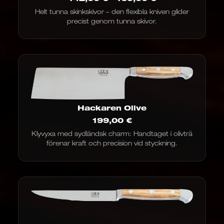
142,00
Helt tunna skinkskivor – den flexibla kniven glider
€
precist genom tunna skivor.
till
169,00
€
Hackaren Olive
199,00
€
Klyvyxa med sydländsk charm: Handtaget i olivträ
förenar kraft och precision vid styckning.