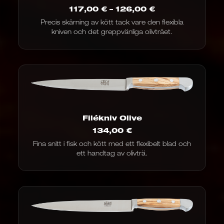
Prisintervall:
117,00
€
–
126,00
€
117,00
Precis skärning av kött tack vare den flexibla
€
kniven och det greppvänliga olivträet.
till
126,00
€
Filékniv Olive
134,00
€
Fina snitt i fisk och kött med ett flexibelt blad och
ett handtag av olivträ.