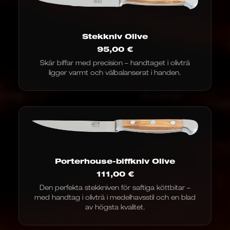
Stekkniv Olive
95,00
€
Skär biffar med precision – handtaget i olivträ
ligger varmt och välbalanserat i handen.
Porterhouse-biffkniv Olive
111,00
€
Den perfekta stekkniven för saftiga köttbitar –
med handtag i olivträ i medelhavsstil och en blad
av högsta kvalitet.