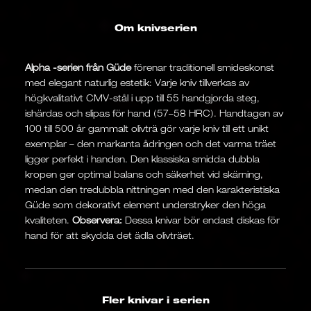
Om knivserien
Alpha -serien från Güde
förenar traditionell smideskonst
med elegant naturlig estetik: Varje kniv tillverkas av
högkvalitativt CMV-stål i upp till 55 handgjorda steg,
ishärdas och slipas för hand (57–58 HRC). Handtagen av
100 till 500 år gammalt olivträ gör varje kniv till ett unikt
exemplar – den markanta ådringen och det varma träet
ligger perfekt i handen. Den klassiska smidda dubbla
kropen ger optimal balans och säkerhet vid skärning,
medan den tredubbla nittningen med den karakteristiska
Güde som dekorativt element understryker den höga
kvaliteten.
Observera:
Dessa knivar bör endast diskas för
hand för att skydda det ädla olivträet.
Fler knivar i serien