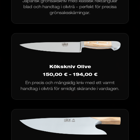
Japansk grönsakskniv med klassisk rektangulär
blad och handtag i olivträ – perfekt för precisa
grönsaksskärningar.
Kökskniv Olive
Prisintervall:
150,00
€
–
194,00
€
150,00
En precis och mångsidig kniv med ett varmt
€
handtag i olivträ för smidigt skärande i vardagen.
till
194,00
€