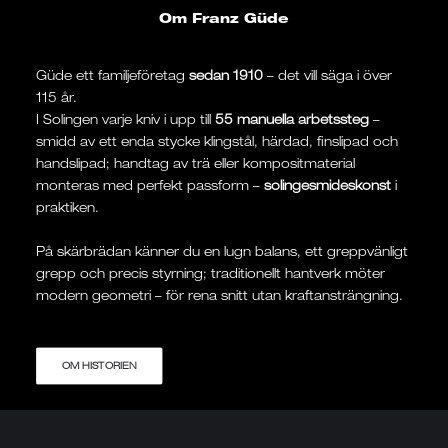
Om Franz Güde
Güde ett familjeföretag
sedan 1910
– det vill säga i över
115 år.
I Solingen varje kniv i upp till
55 manuella arbetssteg
–
smidd av ett enda stycke klingstål, härdad, finslipad och
handslipad; handtag av trä eller kompositmaterial
monteras med perfekt passform –
solingesmideskonst
i
praktiken.
På skärbrädan känner du en lugn balans, ett greppvänligt
grepp och precis styrning; traditionellt hantverk möter
modern geometri – för rena snitt utan kraftansträngning.
OM HISTORIEN