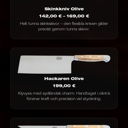
Skinkkniv Olive
Prisintervall:
142,00
€
–
169,00
€
142,00
Helt tunna skinkskivor – den flexibla kniven glider
€
precist genom tunna skivor.
till
169,00
€
Hackaren Olive
199,00
€
Klyvyxa med sydländsk charm: Handtaget i olivträ
förenar kraft och precision vid styckning.