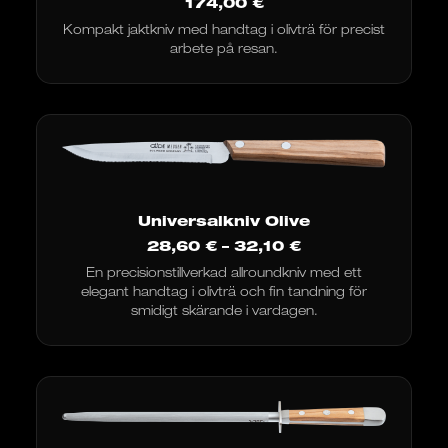
174,00
€
Kompakt jaktkniv med handtag i olivträ för precist
arbete på resan.
Universalkniv Olive
Prisintervall:
28,60
€
–
32,10
€
28,60
En precisionstillverkad allroundkniv med ett
€
elegant handtag i olivträ och fin tandning för
till
32,10
smidigt skärande i vardagen.
€