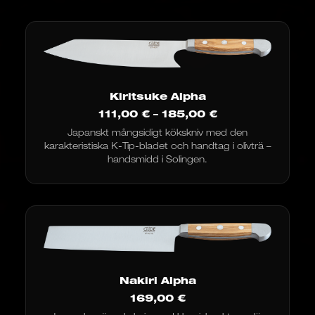
Kiritsuke Alpha
Prisintervall:
111,00
€
–
185,00
€
111,00
Japanskt mångsidigt kökskniv med den
€
karakteristiska K-Tip-bladet och handtag i olivträ –
till
185,00
handsmidd i Solingen.
€
Nakiri Alpha
169,00
€