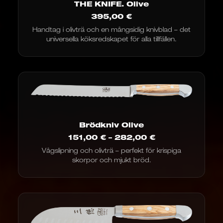
THE KNIFE. Olive
395,00
€
Handtag i olivträ och en mångsidig knivblad – det
universella köksredskapet för alla tillfällen.
Brödkniv Olive
Prisintervall:
151,00
€
–
282,00
€
151,00
Vågslipning och olivträ – perfekt för krispiga
€
skorpor och mjukt bröd.
till
282,00
€