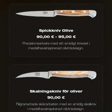
Spickkniv Olive
Prisintervall:
90,00
€
–
95,00
€
90,00
Precisionsarbete med ett smidigt knivset i
€
medelhavsinspirerad olivträdesign.
till
95,00
€
Skalningskniv för oliver
90,00
€
Filigranartade skärarbeten med en smidig skalkniv
i medelhavsinspirerad olivträdesign.