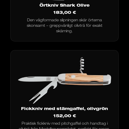
Örtkniv Shark Olive
183,00
€
Den vågformade slipningen skär örterna
skonsamt – greppvänligt olivträ för exakt
skärning.
Fickkniv med stämgaffel, olivgrön
152,00
€
Praktisk fickkniv med pitchgaffel och handtag i
olivträ från Medelhavsområdet, perfekt för resan.