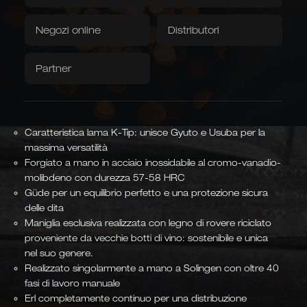
Coltello da cucina giapponese multiuso con
la caratteristica lama K-Tip e manico in
Download / Video
Vendita diretta
Negozi online
Distributori
rovere da botte – forgiato a mano a
Tessili
Solingen.
Partner
Caminada
Balkhauser Kotten
Telo da fossa
Tovaglioli
Codice articolo:
KIRI-FASS
Ideato in collaborazione con
Edizione speciale in tiratura
lo chef stellato Andreas
limitata
Caminada
CHEF STELLATO
IN EDIZIONE LIMITATA
Caratteristica lama K-Tip: unisce Gyuto e Usuba per la
massima versatilità
Forgiato a mano in acciaio inossidabile al cromo-vanadio-
molibdeno con durezza 57-58 HRC
Forme asiatiche
Güde per un equilibrio perfetto e una protezione sicura
Kiritsuke, Nakiri, Santoku,
delle dita
Chai Dao e coltelli da cucina
cinesi
GIAPPONESE E CINESE
Maniglia esclusiva realizzata con legno di rovere riciclato
proveniente da vecchie botti di vino: sostenibile e unica
nel suo genere.
Realizzato singolarmente a mano a Solingen con oltre 40
fasi di lavoro manuale
Erl completamente continuo per una distribuzione