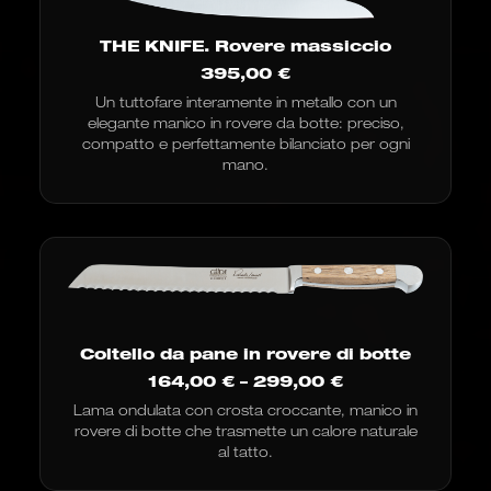
THE KNIFE. Rovere massiccio
395,00
€
Un tuttofare interamente in metallo con un
elegante manico in rovere da botte: preciso,
compatto e perfettamente bilanciato per ogni
mano.
Coltello da pane in rovere di botte
Fascia
164,00
€
–
299,00
€
di
Lama ondulata con crosta croccante, manico in
prezzo:
rovere di botte che trasmette un calore naturale
da
164,00
al tatto.
€
a